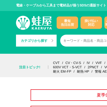
電線・ケーブルから工具まで電材品が揃うSDSの通販サイト
最短
掛け払い
当日出荷
対応
カテゴリから探す
CVT
CV・CV-S
IV
VVF
注目トピック!
600V VCT・S-VCT
2PNCT
V
耐火 EM-FP
耐熱 HP
警報 AE
夏季