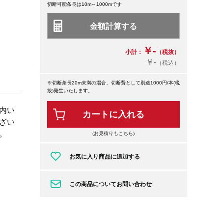
切断可能条長は10m～1000mです
￥-
小計：
（税抜）
￥-
（税込）
※切断条長20m未満の場合、切断費として別途1000円/本(税
抜)発生いたします。
内い
カートに入れる
ざい
。
(お見積りもこちら)
お気に入り商品に追加する
この商品についてお問い合わせ