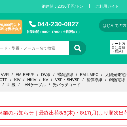
銅建値：
2
3
3
0
千円/トン
ご利用ガイド
044-230-0827
20,000円以上
はじめての方
送料は弊社負担
営業時間：9:00～17:00（土日祝除く）
カート内
合計金額
（税抜）
VVR
EM-EEF/F
DV線
裸銅撚線
EM-LMFC
太陽光発電
CTF
KIV
HKIV
KV
VSF・SHVSF
補償導線
耐熱電線
UL線
LANケーブル
光パッチコード
休業のお知らせ｜最終出荷8/6(木)・8/17(月)より順次出