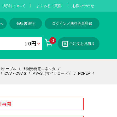
配送について
よくあるご質問
お問い合わせ
へ
領収書発行
ログイン／無料会員登録
0
：0円
ご注文お見積り
用ケーブル
太陽光発電コネクタ
CVV・CVV-S
MVVS（マイクコード）
FCPEV
荷再開