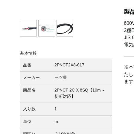
製
60
2種
JIS
電気
基本情報
品番
2PNCT2X8-617
※本
たし
メーカー
三ツ星
ます
商品名
2PNCT 2C X 8SQ【10m～
切断対応】
入り数
1
単位
m