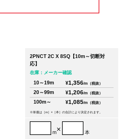
2PNCT 2C X 8SQ【10m～切断対
対
応】
在庫：メーカー確認
1,356
10～19m
¥
/m（税抜）
1,206
20～99m
¥
/m（税抜）
1,085
100m～
¥
/m（税抜）
※単価は［m］×［本］の合計により決定されます。
×
m
本