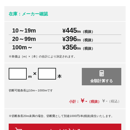
在庫：メーカー確認
445
10～19m
¥
/m（税抜）
396
20～99m
¥
/m（税抜）
356
100m～
¥
/m（税抜）
※単価は［m］×［本］の合計により決定されます。
×
m
本
切断可能条長は10m～1000mです
￥-
￥-
（税込）
小計：
（税抜）
※切断条長20m未満の場合、切断費として別途1000円/本(税抜)発生いたします。