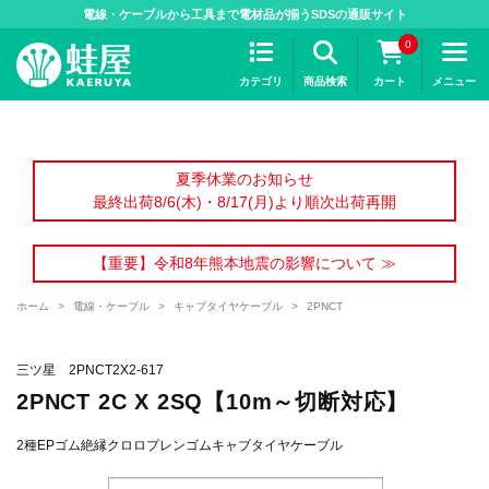
>
電線・ケーブルから工具まで電材品が揃うSDSの通販サイト
0
カテゴリ
商品検索
カート
メニュー
夏季休業のお知らせ
最終出荷8/6(木)・8/17(月)より順次出荷再開
【重要】令和8年熊本地震の影響について ≫
ホーム
>
電線・ケーブル
>
キャブタイヤケーブル
>
2PNCT
三ツ星 2PNCT2X2-617
2PNCT 2C X 2SQ【10m～切断対応】
2種EPゴム絶縁クロロプレンゴムキャブタイヤケーブル