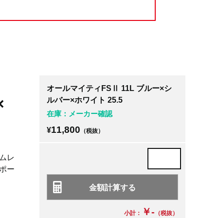
オールマイティFSⅡ 11L ブルー×シ
×
ルバー×ホワイト 25.5
在庫：メーカー確認
11,800
¥
（税抜）
ムレ
ポー
￥-
小計：
（税抜）