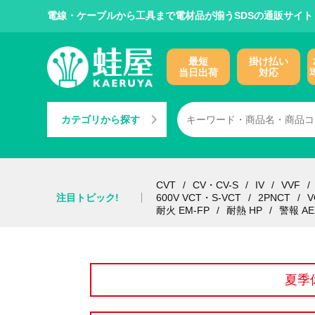
電線・ケーブルから工具まで電材品が揃うSDSの通販サイト
最短
掛け払い
当日出荷
対応
カテゴリから探す
CVT
CV・CV-S
IV
VVF
注目トピック!
600V VCT・S-VCT
2PNCT
V
耐火 EM-FP
耐熱 HP
警報 AE
夏季