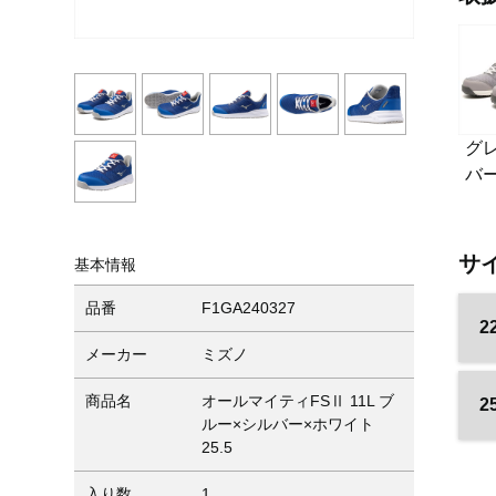
グ
バ
サ
基本情報
品番
F1GA240327
2
メーカー
ミズノ
商品名
オールマイティFSⅡ 11L ブ
2
ルー×シルバー×ホワイト
25.5
入り数
1