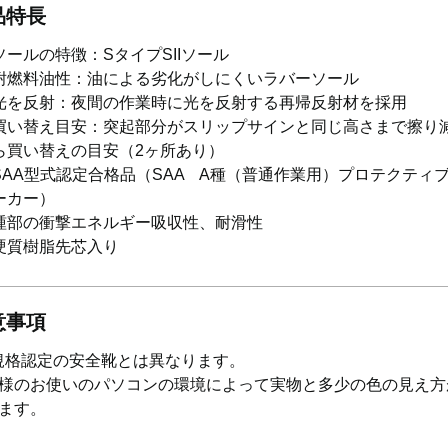
品特長
ソールの特徴：SタイプSIIソール
耐燃料油性：油による劣化がしにくいラバーソール
光を反射：夜間の作業時に光を反射する再帰反射材を採用
買い替え目安：突起部分がスリップサインと同じ高さまで擦り
ら買い替えの目安（2ヶ所あり）
SAA型式認定合格品（SAA A種（普通作業用）プロテクティ
ーカー）
踵部の衝撃エネルギー吸収性、耐滑性
硬質樹脂先芯入り
意事項
S規格認定の安全靴とは異なります。
様のお使いのパソコンの環境によって実物と多少の色の見え方
ます。