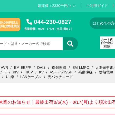
銅建値：
2
3
3
0
千円/トン
ご利用ガイド
044-230-0827
20,000円以上
はじめての方
送料は弊社負担
営業時間：9:00～17:00（土日祝除く）
カート内
合計金額
（税抜）
VVR
EM-EEF/F
DV線
裸銅撚線
EM-LMFC
太陽光発電
CTF
KIV
HKIV
KV
VSF・SHVSF
補償導線
耐熱電線
UL線
LANケーブル
光パッチコード
休業のお知らせ｜最終出荷8/6(木)・8/17(月)より順次出