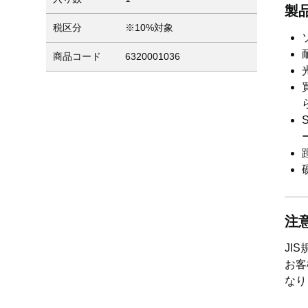
製
税区分
※10%対象
商品コード
6320001036
注
JI
お客
なり