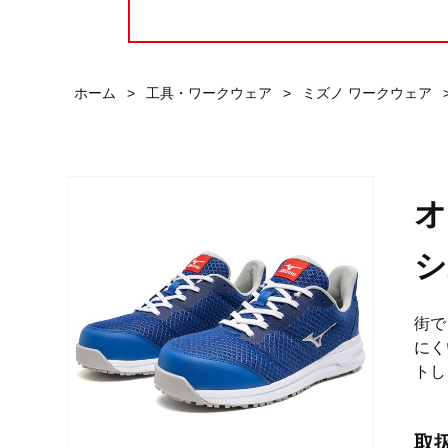
ホーム
>
工具・ワークウェア
>
ミズノ ワークウェア
オ
シ
街で
にく
トし
取