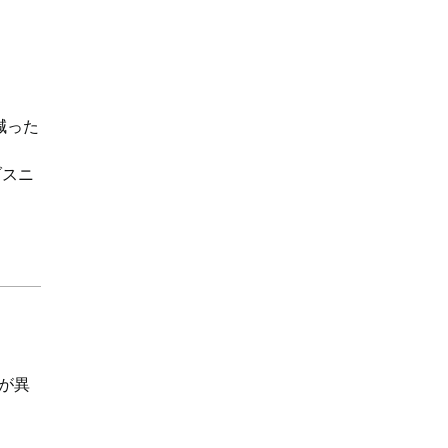
減った
ブスニ
が異