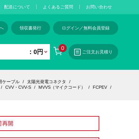
配送について
よくあるご質問
お問い合わせ
へ
領収書発行
ログイン／無料会員登録
0
：0円
ご注文お見積り
用ケーブル
太陽光発電コネクタ
CVV・CVV-S
MVVS（マイクコード）
FCPEV
荷再開