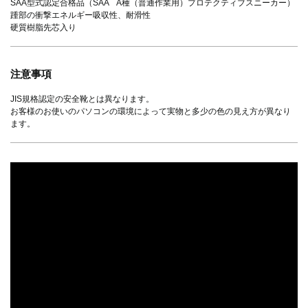
SAA型式認定合格品（SAA A種（普通作業用）プロテクティブスニーカー）
踵部の衝撃エネルギー吸収性、耐滑性
硬質樹脂先芯入り
注意事項
JIS規格認定の安全靴とは異なります。
お客様のお使いのパソコンの環境によって実物と多少の色の見え方が異なり
ます。