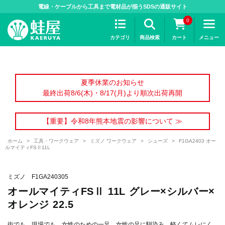
>
電線・ケーブルから工具まで電材品が揃うSDSの通販サイト
0
カテゴリ
商品検索
カート
メニュー
夏季休業のお知らせ
最終出荷8/6(木)・8/17(月)より順次出荷再開
【重要】令和8年熊本地震の影響について ≫
ホーム
>
工具・ワークウェア
>
ミズノ ワークウェア
>
シューズ
>
F1GA2403 オー
ルマイティFSⅡ11L
ミズノ F1GA240305
オールマイティFSⅡ 11L グレー×シルバー×
オレンジ 22.5
街でも、現場でも、女性のための一足。女性の足に馴染み、軽くてムレにく