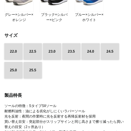
グレー×シルバー×
ブラック×シルバ
ブルー×シルバー×
オレンジ
ー×ピンク
ホワイト
サイズ
22.0
22.5
23.0
23.5
24.0
24.5
25.0
25.5
製品特長
ソールの特徴：SタイプSIIソール
耐燃料油性：油による劣化がしにくいラバーソール
光を反射：夜間の作業時に光を反射する再帰反射材を採用
買い替え目安：突起部分がスリップサインと同じ高さまで擦り減ったら買い
替えの目安（2ヶ所あり）