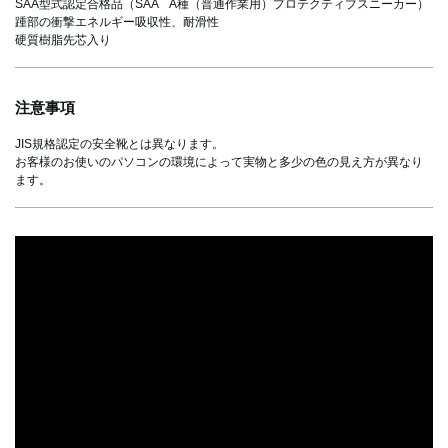
SAA型式認定合格品（SAA A種（普通作業用）プロテクティブスニーカー）
踵部の衝撃エネルギー吸収性、耐滑性
硬質樹脂先芯入り
注意事項
JIS規格認定の安全靴とは異なります。
お客様のお使いのパソコンの環境によって実物と多少の色の見え方が異なり
ます。