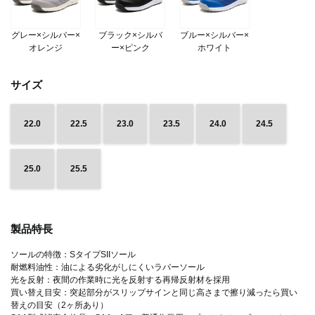
グレー×シルバー×
ブラック×シルバ
ブルー×シルバー×
オレンジ
ー×ピンク
ホワイト
サイズ
22.0
22.5
23.0
23.5
24.0
24.5
25.0
25.5
製品特長
ソールの特徴：SタイプSIIソール
耐燃料油性：油による劣化がしにくいラバーソール
光を反射：夜間の作業時に光を反射する再帰反射材を採用
買い替え目安：突起部分がスリップサインと同じ高さまで擦り減ったら買い
替えの目安（2ヶ所あり）