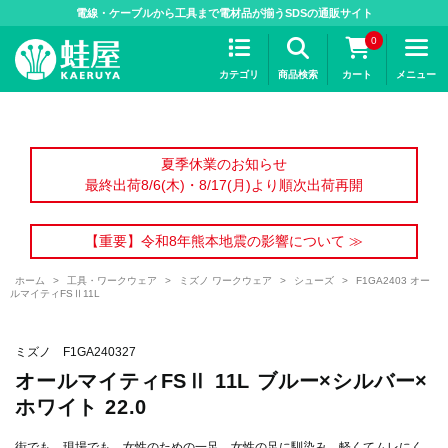
>
電線・ケーブルから工具まで電材品が揃うSDSの通販サイト
0
カテゴリ
商品検索
カート
メニュー
夏季休業のお知らせ
最終出荷8/6(木)・8/17(月)より順次出荷再開
【重要】令和8年熊本地震の影響について ≫
ホーム
>
工具・ワークウェア
>
ミズノ ワークウェア
>
シューズ
>
F1GA2403 オー
ルマイティFSⅡ11L
ミズノ F1GA240327
オールマイティFSⅡ 11L ブルー×シルバー×
ホワイト 22.0
街でも、現場でも、女性のための一足。女性の足に馴染み、軽くてムレにく