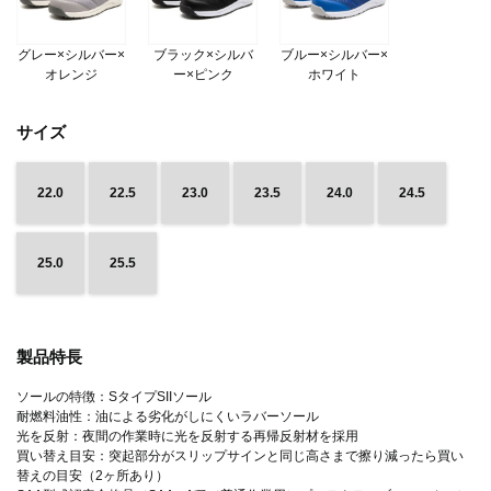
グレー×シルバー×
ブラック×シルバ
ブルー×シルバー×
オレンジ
ー×ピンク
ホワイト
サイズ
22.0
22.5
23.0
23.5
24.0
24.5
25.0
25.5
製品特長
ソールの特徴：SタイプSIIソール
耐燃料油性：油による劣化がしにくいラバーソール
光を反射：夜間の作業時に光を反射する再帰反射材を採用
買い替え目安：突起部分がスリップサインと同じ高さまで擦り減ったら買い
替えの目安（2ヶ所あり）