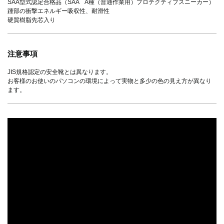
SAA型式認定合格品（SAA A種（普通作業用）プロテクティブスニーカー）
踵部の衝撃エネルギー吸収性、耐滑性
硬質樹脂先芯入り
注意事項
JIS規格認定の安全靴とは異なります。
お客様のお使いのパソコンの環境によって実物と多少の色の見え方が異なり
ます。