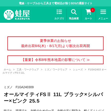
>
電線・ケーブルから工具まで電材品が揃うSDSの通販サイト
0
カテゴリ
商品検索
カート
メニュー
夏季休業のお知らせ
最終出荷8/6(木)・8/17(月)より順次出荷再開
【重要】令和8年熊本地震の影響について ≫
ホーム
>
工具・ワークウェア
>
ミズノ ワークウェア
>
シューズ
>
F1GA2403 オー
ルマイティFSⅡ11L
ミズノ F1GA240309
オールマイティFSⅡ 11L ブラック×シルバ
ー×ピンク 25.5
街でも、現場でも、女性のための一足。女性の足に馴染み、軽くてムレにく