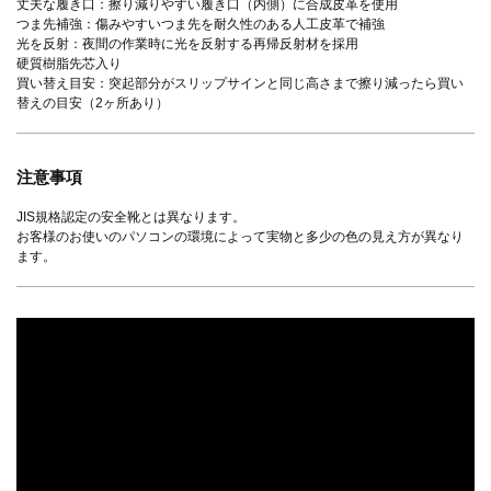
丈夫な履き口：擦り減りやすい履き口（内側）に合成皮革を使用
つま先補強：傷みやすいつま先を耐久性のある人工皮革で補強
光を反射：夜間の作業時に光を反射する再帰反射材を採用
硬質樹脂先芯入り
買い替え目安：突起部分がスリップサインと同じ高さまで擦り減ったら買い
替えの目安（2ヶ所あり）
注意事項
JIS規格認定の安全靴とは異なります。
お客様のお使いのパソコンの環境によって実物と多少の色の見え方が異なり
ます。