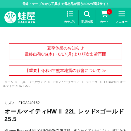
>
電線・ケーブルから工具まで電材品が揃うSDSの通販サイト
0
カテゴリ
商品検索
カート
メニュー
夏季休業のお知らせ
最終出荷8/6(木)・8/17(月)より順次出荷再開
【重要】令和8年熊本地震の影響について ≫
ホーム
>
工具・ワークウェア
>
ミズノ ワークウェア
>
シューズ
>
F1GA2401 オー
ルマイティHWⅡ22L
ミズノ F1GA240162
オールマイティHWⅡ 22L レッド×ゴールド
25.5
Mizuno Enerzy×U4icXのFOAMWAVE搭載。柔らかくてぶれにくい、虜になる