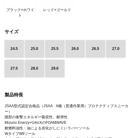
ブラック×ホワイ
レッド×ゴールド
ト
サイズ
24.5
25.0
25.5
26.0
26.5
27.0
27.5
28.0
29.0
製品特長
JSAA型式認定合格品（JSAA A種（普通作業用）プロテクティブスニーカ
ー）
踵部の衝撃エネルギー吸収性、耐滑性
Mizuno Enerzy×U4icXのFOAMWAVE
耐燃料油性：油による劣化がしにくいラバーソール
WタイプWIIソール