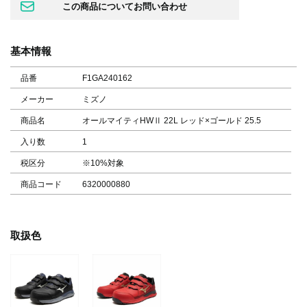
基本情報
品番
F1GA240162
メーカー
ミズノ
商品名
オールマイティHWⅡ 22L レッド×ゴールド 25.5
入り数
1
税区分
※10%対象
商品コード
6320000880
取扱色