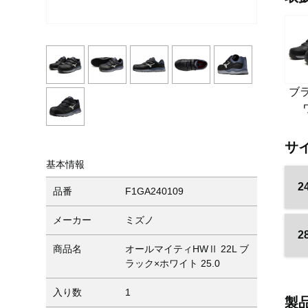
ブ
サ
基本情報
2
品番
F1GA240109
メーカー
ミズノ
2
商品名
オールマイティHWⅡ 22L ブ
ラック×ホワイト 25.0
入り数
1
製