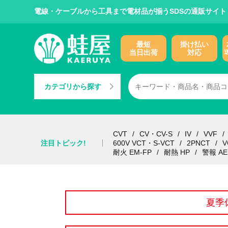
電線・ケーブルから工具まで電材品が揃うSDSの通販サイト
最短
掛け払い
当日出荷
対応
カテゴリから探す
CVT
CV・CV-S
IV
VVF
注目トピック!
600V VCT・S-VCT
2PNCT
V
耐火 EM-FP
耐熱 HP
警報 AE
夏季