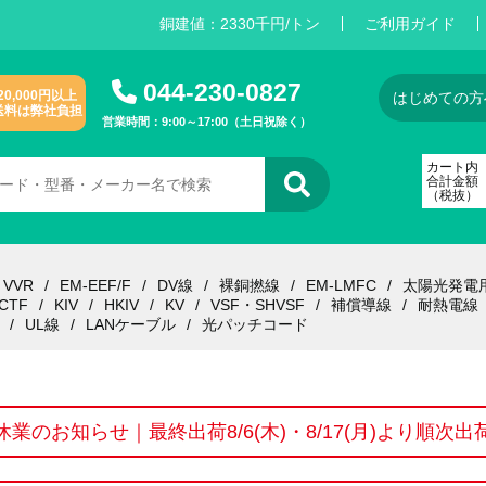
銅建値：
2
3
3
0
千円/トン
ご利用ガイド
044-230-0827
20,000円以上
はじめての方
送料は弊社負担
営業時間：9:00～17:00（土日祝除く）
カート内
合計金額
（税抜）
VVR
EM-EEF/F
DV線
裸銅撚線
EM-LMFC
太陽光発電
CTF
KIV
HKIV
KV
VSF・SHVSF
補償導線
耐熱電線
UL線
LANケーブル
光パッチコード
休業のお知らせ｜最終出荷8/6(木)・8/17(月)より順次出