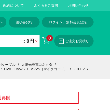
配送について
よくあるご質問
お問い合わせ
へ
領収書発行
ログイン／無料会員登録
0
：0円
ご注文お見積り
用ケーブル
太陽光発電コネクタ
CVV・CVV-S
MVVS（マイクコード）
FCPEV
荷再開