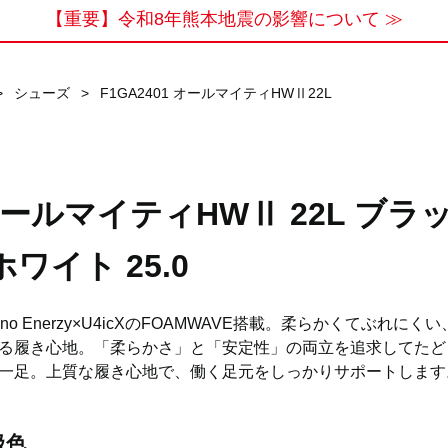
【重要】令和8年熊本地震の影響について ≫
>
シューズ
>
F1GA2401 オールマイティHWⅡ22L
ールマイティHWⅡ 22L ブラ
ホワイト 25.0
zuno Enerzy×U4icXのFOAMWAVE搭載。柔らかくてぶれにく
る履き心地。「柔らかさ」と「安定性」の両立を追求してたど
一足。上質な履き心地で、働く足元をしっかりサポートします
扱色