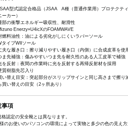
JSAA型式認定合格品（JSAA A種（普通作業用）プロテクテ
ニーカー）
踵部の衝撃エネルギー吸収性、耐滑性
Mizuno Enerzy×U4icXのFOAMWAVE
耐燃料油性：油による劣化がしにくいラバーソール
WタイプWIIソール
丈夫な履き口：擦り減りやすい履き口（内側）に合成皮革を使
つま先補強：傷みやすいつま先を耐久性のある人工皮革で補強
光を反射：夜間の作業時に光を反射する再帰反射材を採用
硬質樹脂先芯入り
買い替え目安：突起部分がスリップサインと同じ高さまで擦り
ら買い替えの目安（2ヶ所あり）
意事項
S規格認定の安全靴とは異なります。
様のお使いのパソコンの環境によって実物と多少の色の見え方