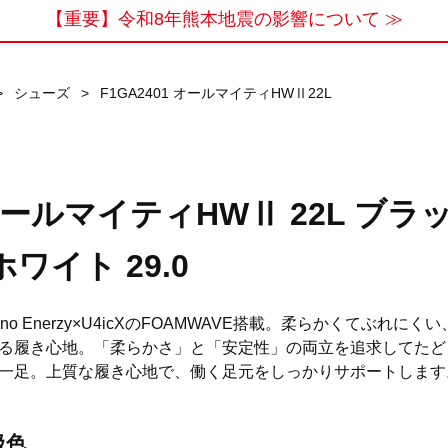
【重要】令和8年熊本地震の影響について ≫
>
シューズ
>
F1GA2401 オールマイティHWⅡ22L
ールマイティHWⅡ 22L ブラ
ホワイト 29.0
zuno Enerzy×U4icXのFOAMWAVE搭載。柔らかくてぶれにく
る履き心地。「柔らかさ」と「安定性」の両立を追求してたど
一足。上質な履き心地で、働く足元をしっかりサポートします
扱色