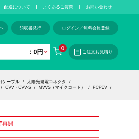
配送について
よくあるご質問
お問い合わせ
へ
領収書発行
ログイン／無料会員登録
0
：0円
ご注文お見積り
用ケーブル
太陽光発電コネクタ
CVV・CVV-S
MVVS（マイクコード）
FCPEV
荷再開