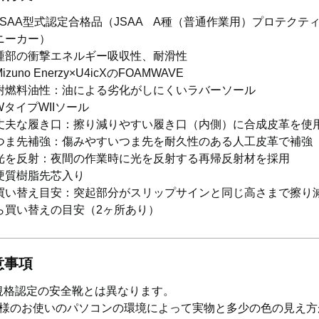
JSAA型式認定合格品（JSAA A種（普通作業用）プロテクテ
ニーカー）
踵部の衝撃エネルギー吸収性、耐滑性
Mizuno Enerzy×U4icXのFOAMWAVE
耐燃料油性：油による劣化がしにくいラバーソール
WタイプWIIソール
丈夫な履き口：擦り減りやすい履き口（内側）に合成皮革を使
つま先補強：傷みやすいつま先を耐久性のある人工皮革で補強
光を反射：夜間の作業時に光を反射する再帰反射材を採用
硬質樹脂先芯入り
買い替え目安：突起部分がスリップサインと同じ高さまで擦り
ら買い替えの目安（2ヶ所あり）
意事項
S規格認定の安全靴とは異なります。
様のお使いのパソコンの環境によって実物と多少の色の見え方