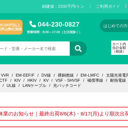
銅建値：
2
3
3
0
千円/トン
ご利用ガイド
044-230-0827
20,000円以上
はじめての方
送料は弊社負担
営業時間：9:00～17:00（土日祝除く）
カート内
合計金額
（税抜）
VVR
EM-EEF/F
DV線
裸銅撚線
EM-LMFC
太陽光発電
CTF
KIV
HKIV
KV
VSF・SHVSF
補償導線
耐熱電線
UL線
LANケーブル
光パッチコード
休業のお知らせ｜最終出荷8/6(木)・8/17(月)より順次出