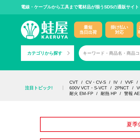
電線・ケーブルから工具まで電材品が揃うSDSの通販サイト
最短
掛け払い
当日出荷
対応
カテゴリから探す
CVT
CV・CV-S
IV
VVF
注目トピック!
600V VCT・S-VCT
2PNCT
V
耐火 EM-FP
耐熱 HP
警報 AE
夏季