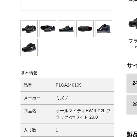
ブ
サ
基本情報
2
品番
F1GA240109
メーカー
ミズノ
2
商品名
オールマイティHWⅡ 22L ブ
ラック×ホワイト 29.0
入り数
1
製