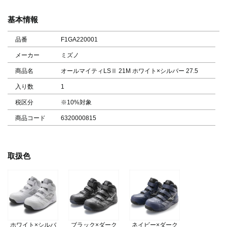
基本情報
品番
F1GA220001
メーカー
ミズノ
商品名
オールマイティLSⅡ 21M ホワイト×シルバー 27.5
入り数
1
税区分
※10%対象
商品コード
6320000815
取扱色
ホワイト×シルバ
ブラック×ダーク
ネイビー×ダーク