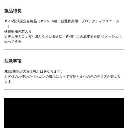
製品特長
JSAA型式認定合格品（JSAA A種（普通作業用）プロテクティブスニーカ
ー）
硬質樹脂先芯入り
丈夫な履き口：擦り減りやすい履き口（内側）に合成皮革を使用 メッシュに
比べて丈夫
注意事項
JIS規格認定の安全靴とは異なります。
お客様のお使いのパソコンの環境によって実物と多少の色の見え方が異なり
ます。