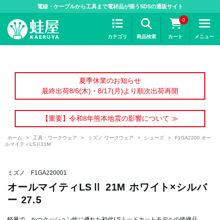
>
電線・ケーブルから工具まで電材品が揃うSDSの通販サイト
0
カテゴリ
商品検索
カート
メニュー
夏季休業のお知らせ
最終出荷8/6(木)・8/17(月)より順次出荷再開
【重要】令和8年熊本地震の影響について ≫
ホーム
>
工具・ワークウェア
>
ミズノ ワークウェア
>
シューズ
>
F1GA2200 オー
ルマイティLSⅡ21M
ミズノ F1GA220001
オールマイティLSⅡ 21M ホワイト×シルバ
ー 27.5
軽量で、かつクッション性に優れた初代LSミッドカットモデルの後継品。