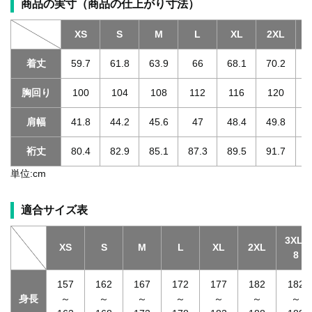
商品の実寸（商品の仕上がり寸法）
XS
S
M
L
XL
2XL
3
着丈
59.7
61.8
63.9
66
68.1
70.2
胸回り
100
104
108
112
116
120
肩幅
41.8
44.2
45.6
47
48.4
49.8
裄丈
80.4
82.9
85.1
87.3
89.5
91.7
単位:cm
適合サイズ表
3XL-
XS
S
M
L
XL
2XL
8
157
162
167
172
177
182
182
身長
～
～
～
～
～
～
～