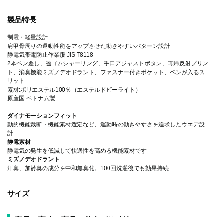
製品特長
制電・軽量設計
肩甲骨周りの運動性能をアップさせた動きやすいパターン設計
静電気帯電防止作業服 JIS T8118
2本ペン差し、脇ゴムシャーリング、手口アジャストボタン、再帰反射プリン
ト、消臭機能ミズノデオドラント、ファスナー付きポケット、ペンが入るス
リット
素材:ポリエステル100％（エステルドビーライト）
原産国:ベトナム製
ダイナモーションフィット
動的機能裁断・機能素材選定など、運動時の動きやすさを追求したウエア設
計
静電素材
静電気の発生を低減して快適性を高める機能素材です
ミズノデオドラント
汗臭、加齢臭の成分を中和無臭化。100回洗濯後でも効果持続
サイズ