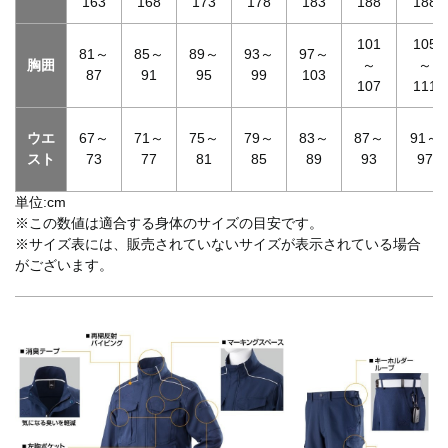
163
168
173
178
183
188
188
101
105
81～
85～
89～
93～
97～
胸囲
～
～
87
91
95
99
103
107
111
ウエ
67～
71～
75～
79～
83～
87～
91～
スト
73
77
81
85
89
93
97
単位:cm
※この数値は適合する身体のサイズの目安です。
※サイズ表には、販売されていないサイズが表示されている場合
がございます。