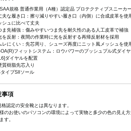
JSAA規格 普通作業用（A種）認定品 プロテクティブスニーカ
丈夫な履き口：擦り減りやすい履き口（内側）に合成皮革を使用
ッシュに比べて丈夫
つま先補強：傷みやすいつま先を耐久性のある人工皮革で補強
光を反射：夜間の作業時に光を反射する再帰反射材を採用
ムレにくい：先芯周り、シューズ再度にニット風メッシュを使
BOA(R)フィットシステム：ロウパワーのプッシュプル式ダイ
[L6]ダイヤルを配置
硬質樹脂先芯入り
SタイプSllソール
意事項
S規格認定の安全靴とは異なります。
様のお使いのパソコンの環境によって実物と多少の色の見え方
ます。