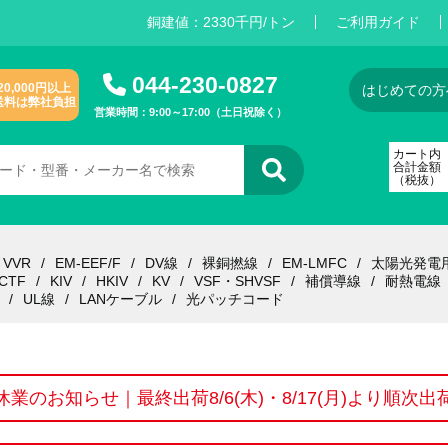
銅建値：
2
3
3
0
千円/トン
ご利用ガイド
044-230-0827
20,000円以上
はじめての方
送料は弊社負担
営業時間：9:00～17:00（土日祝除く）
カート内
合計金額
（税抜）
VVR
EM-EEF/F
DV線
裸銅撚線
EM-LMFC
太陽光発電
CTF
KIV
HKIV
KV
VSF・SHVSF
補償導線
耐熱電線
UL線
LANケーブル
光パッチコード
休業のお知らせ｜最終出荷8/6(木)・8/17(月)より順次出