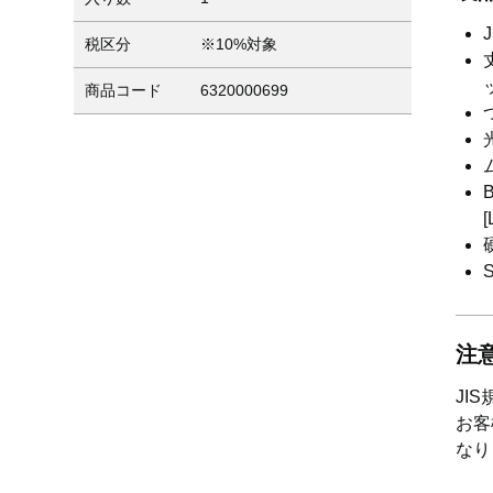
税区分
※10%対象
商品コード
6320000699
注
JI
お客
なり