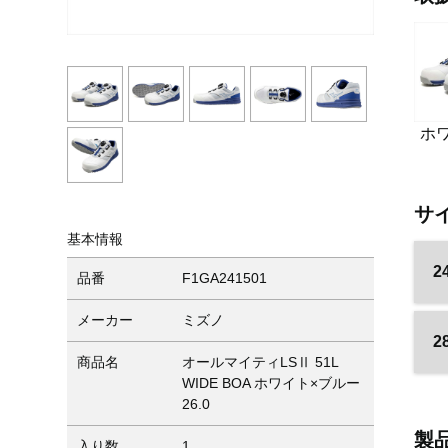
ホ
サ
基本情報
2
品番
F1GA241501
メーカー
ミズノ
2
商品名
オールマイティLSⅡ 51L
WIDE BOA ホワイト×ブルー
26.0
製
入り数
1