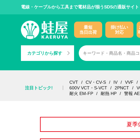
電線・ケーブルから工具まで電材品が揃うSDSの通販サイト
最短
掛け払い
当日出荷
対応
カテゴリから探す
CVT
CV・CV-S
IV
VVF
注目トピック!
600V VCT・S-VCT
2PNCT
V
耐火 EM-FP
耐熱 HP
警報 AE
夏季