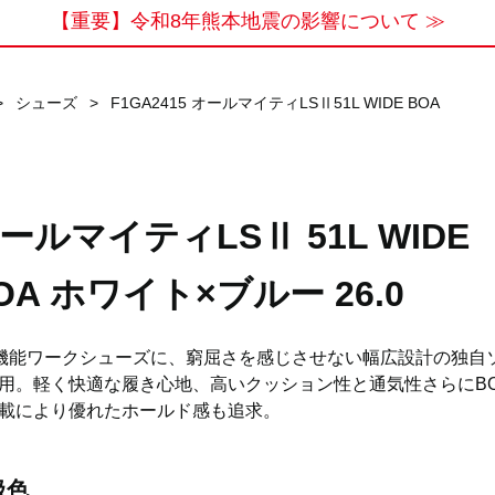
【重要】令和8年熊本地震の影響について ≫
>
シューズ
>
F1GA2415 オールマイティLSⅡ51L WIDE BOA
ールマイティLSⅡ 51L WIDE
OA ホワイト×ブルー 26.0
”機能ワークシューズに、窮屈さを感じさせない幅広設計の独自
用。軽く快適な履き心地、高いクッション性と通気性さらにBOA
載により優れたホールド感も追求。
扱色