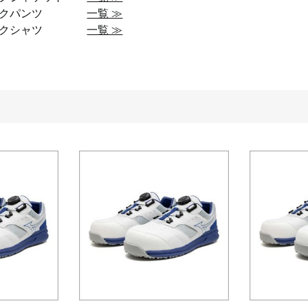
ークパンツ
一覧 ≫
ークシャツ
一覧 ≫