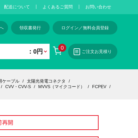
配送について
よくあるご質問
お問い合わせ
へ
領収書発行
ログイン／無料会員登録
0
：0円
ご注文お見積り
用ケーブル
太陽光発電コネクタ
CVV・CVV-S
MVVS（マイクコード）
FCPEV
荷再開