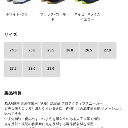
ホワイト×ブルー
ブラック×ゴール
ネイビー×ライム
ド
イエロー
サイズ
24.5
25.0
25.5
26.0
26.5
27.0
27.5
28.0
29.0
製品特長
JSAA規格 普通作業用（A種）認定品 プロテクティブスニーカー
丈夫な履き口：擦り減りやすい履き口（内側）に合成皮革を使用 メッシュに
比べて丈夫
つま先補強：傷みやすいつま先を耐久性のある人工皮革で補強
光を反射：夜間の作業時に光を反射する再帰反射材を採用