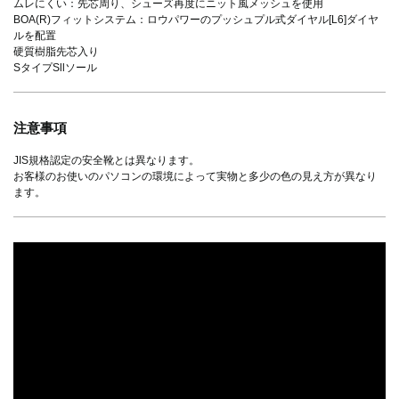
ムレにくい：先芯周り、シューズ再度にニット風メッシュを使用
BOA(R)フィットシステム：ロウパワーのプッシュプル式ダイヤル[L6]ダイヤ
ルを配置
硬質樹脂先芯入り
SタイプSllソール
注意事項
JIS規格認定の安全靴とは異なります。
お客様のお使いのパソコンの環境によって実物と多少の色の見え方が異なり
ます。