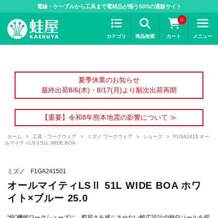
>
電線・ケーブルから工具まで電材品が揃うSDSの通販サイト
0
カテゴリ
商品検索
カート
メニュー
夏季休業のお知らせ
最終出荷8/6(木)・8/17(月)より順次出荷再開
【重要】令和8年熊本地震の影響について ≫
ホーム
>
工具・ワークウェア
>
ミズノ ワークウェア
>
シューズ
>
F1GA2415 オー
ルマイティLSⅡ51L WIDE BOA
ミズノ F1GA241501
オールマイティLSⅡ 51L WIDE BOA ホワ
イト×ブルー 25.0
“快”機能ワークシューズに、窮屈さを感じさせない幅広設計の独自ソールを採