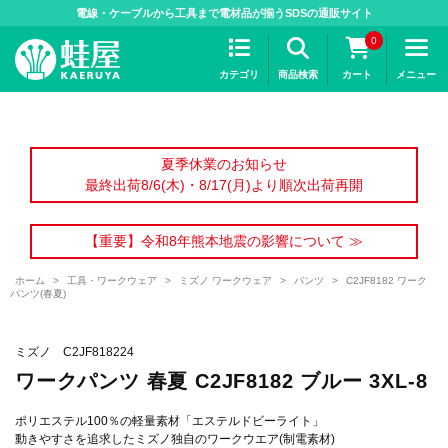
>
電線・ケーブルから工具まで電材品が揃うSDSの通販サイト
0
カテゴリ
商品検索
カート
メニュー
夏季休業のお知らせ
最終出荷8/6(木)・8/17(月)より順次出荷再開
【重要】令和8年熊本地震の影響について ≫
ホーム
>
工具・ワークウェア
>
ミズノ ワークウェア
>
パンツ
>
C2JF8182 ワーク
パンツ(春夏)
ミズノ C2JF818224
ワークパンツ 春夏 C2JF8182 ブルー 3XL-8
ポリエステル100％の軽量素材「エステルドビーライト」
動きやすさを追求したミズノ独自のワークウエア(制電素材)