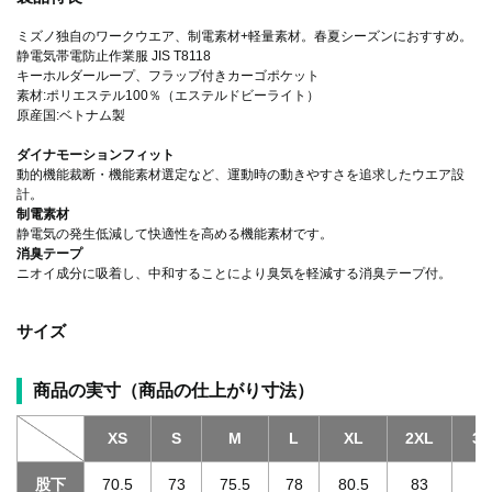
ミズノ独自のワークウエア、制電素材+軽量素材。春夏シーズンにおすすめ。
静電気帯電防止作業服 JIS T8118
キーホルダーループ、フラップ付きカーゴポケット
素材:ポリエステル100％（エステルドビーライト）
原産国:ベトナム製
ダイナモーションフィット
動的機能裁断・機能素材選定など、運動時の動きやすさを追求したウエア設
計。
制電素材
静電気の発生低減して快適性を高める機能素材です。
消臭テープ
ニオイ成分に吸着し、中和することにより臭気を軽減する消臭テープ付。
サイズ
商品の実寸（商品の仕上がり寸法）
XS
S
M
L
XL
2XL
3X
股下
70.5
73
75.5
78
80.5
83