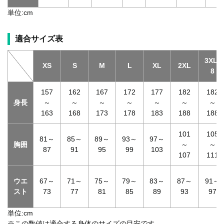
単位:cm
適合サイズ表
3XL-
XS
S
M
L
XL
2XL
8
157
162
167
172
177
182
182
身長
～
～
～
～
～
～
～
163
168
173
178
183
188
188
101
105
81～
85～
89～
93～
97～
胸囲
～
～
87
91
95
99
103
107
111
ウエ
67～
71～
75～
79～
83～
87～
91～
スト
73
77
81
85
89
93
97
単位:cm
※この数値は適合する身体のサイズの目安です。