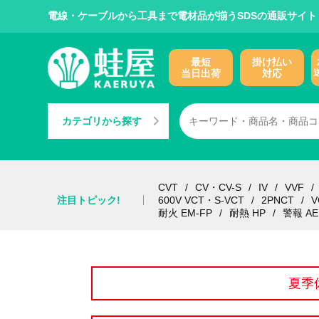
電線・ケーブルから工具まで電材品が揃うSDSの通販サイト
最短
掛け払い
当日出荷
対応
カテゴリから探す
CVT
CV・CV-S
IV
VVF
注目トピック!
600V VCT・S-VCT
2PNCT
V
耐火 EM-FP
耐熱 HP
警報 AE
夏季