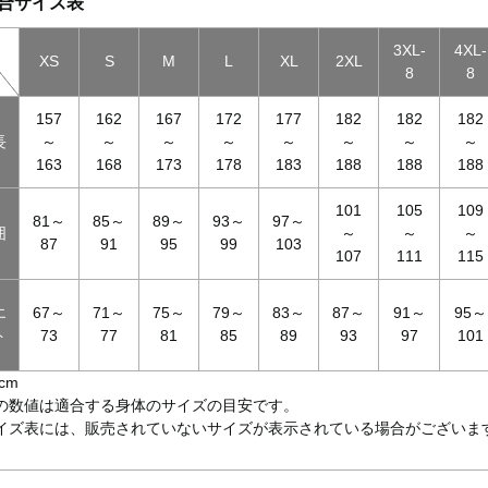
合サイズ表
3XL-
4XL-
XS
S
M
L
XL
2XL
8
8
157
162
167
172
177
182
182
182
長
～
～
～
～
～
～
～
～
163
168
173
178
183
188
188
188
101
105
109
81～
85～
89～
93～
97～
囲
～
～
～
87
91
95
99
103
107
111
115
エ
67～
71～
75～
79～
83～
87～
91～
95～
ト
73
77
81
85
89
93
97
101
cm
の数値は適合する身体のサイズの目安です。
イズ表には、販売されていないサイズが表示されている場合がございま