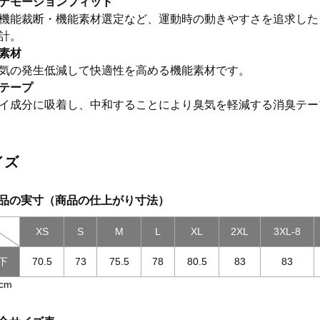
ナモーションフィット
機能裁断・機能素材選定など、運動時の動きやすさを追求した
計。
素材
気の発生低減して快適性を高める機能素材です。
テープ
イ成分に吸着し、中和することにより臭気を軽減する消臭テー
イズ
品の実寸（商品の仕上がり寸法）
XS
S
M
L
XL
2XL
3XL-8
下
70.5
73
75.5
78
80.5
83
83
cm