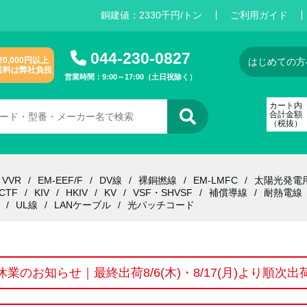
銅建値：
2
3
3
0
千円/トン
ご利用ガイド
044-230-0827
20,000円以上
はじめての方
送料は弊社負担
営業時間：9:00～17:00（土日祝除く）
カート内
合計金額
（税抜）
VVR
EM-EEF/F
DV線
裸銅撚線
EM-LMFC
太陽光発電
CTF
KIV
HKIV
KV
VSF・SHVSF
補償導線
耐熱電線
UL線
LANケーブル
光パッチコード
休業のお知らせ｜最終出荷8/6(木)・8/17(月)より順次出