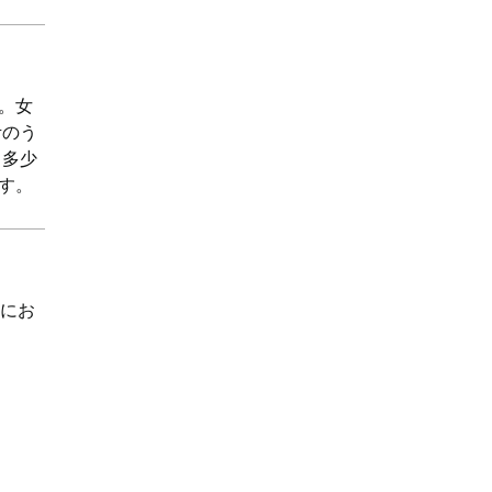
。女
考のう
と多少
す。
ンにお