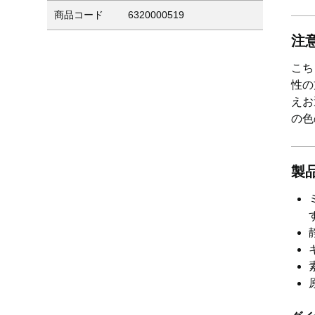
商品コード
6320000519
注
こち
性の
えお
の色
製