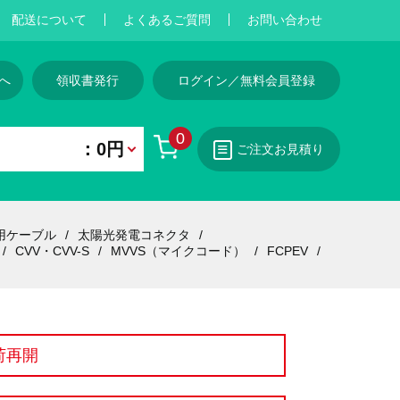
配送について
よくあるご質問
お問い合わせ
へ
領収書発行
ログイン／無料会員登録
0
：0円
ご注文お見積り
用ケーブル
太陽光発電コネクタ
CVV・CVV-S
MVVS（マイクコード）
FCPEV
荷再開