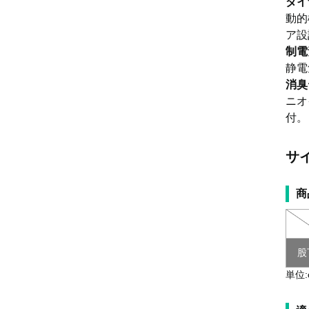
ダイ
動的
ア設
制電
静電
消臭
ニオ
付。
サ
商
股
単位: