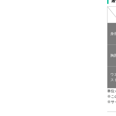
適
身
胸
ウ
ス
単位:
※こ
※サ