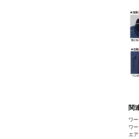
関
ワ
ワ
エ