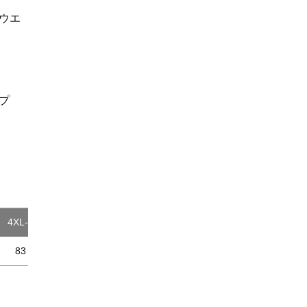
ウエ
プ
4XL-8
83