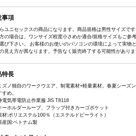
意事項
らユニセックスの商品になります。商品規格は男性サイズです
方の場合は、ワンサイズ程度小さめか適合/規格サイズもご参
選び下さい。 お客様のお使いのパソコンの環境によって実物
の見え方が異なります。予告なく販売終了する可能性がありま
品特長
ミズノ独自のワークウエア、制電素材+軽量素材。春夏シーズ
すすめ。
静電気帯電防止作業服 JIS T8118
キーホルダーループ、フラップ付きカーゴポケット
素材:ポリエステル100％（エステルドビーライト）
原産国:ベトナム製