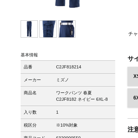
チ
基本情報
サ
品番
C2JF818214
X
メーカー
ミズノ
商品名
ワークパンツ 春夏
6
C2JF8182 ネイビー 6XL-8
入り数
1
税区分
※10%対象
注