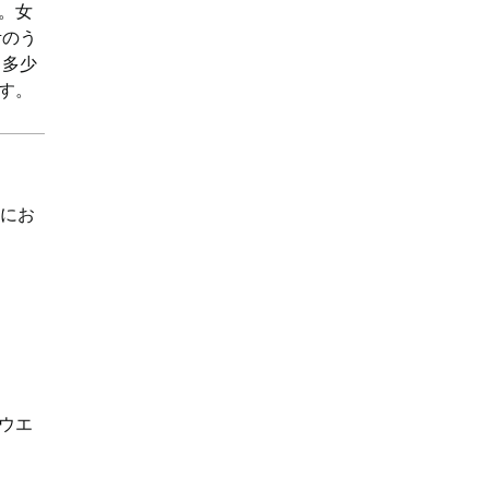
。女
考のう
と多少
す。
ンにお
ウエ