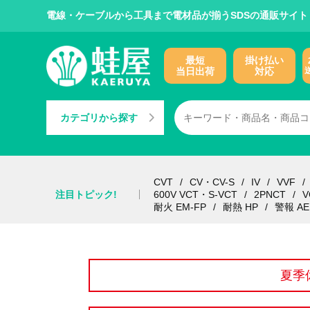
電線・ケーブルから工具まで電材品が揃うSDSの通販サイト
最短
掛け払い
当日出荷
対応
カテゴリから探す
CVT
CV・CV-S
IV
VVF
注目トピック!
600V VCT・S-VCT
2PNCT
V
耐火 EM-FP
耐熱 HP
警報 AE
夏季