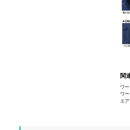
関
ワ
ワ
エ