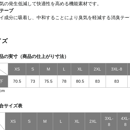
気の発生低減して快適性を高める機能素材です。
テープ
イ成分に吸着し、中和することにより臭気を軽減する消臭テー
イズ
品の実寸（商品の仕上がり寸法）
XS
S
M
L
XL
2XL
3XL-8
下
70.5
73
75.5
78
80.5
83
83
cm
合サイズ表
3XL-
4XL-
XS
S
M
L
XL
2XL
8
8