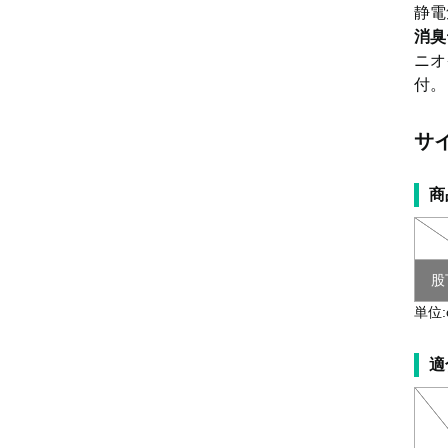
静電
消臭
ニオ
付。
サ
商
股
単位:
適