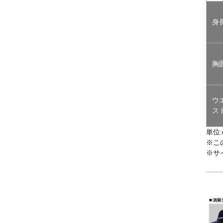
身
胸
ウ
ス
単位:
※こ
※サ