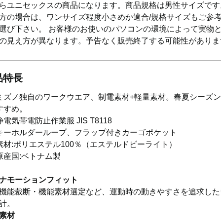
らユニセックスの商品になります。商品規格は男性サイズです
方の場合は、ワンサイズ程度小さめか適合/規格サイズもご参
選び下さい。 お客様のお使いのパソコンの環境によって実物
の見え方が異なります。予告なく販売終了する可能性がありま
品特長
ミズノ独自のワークウエア、制電素材+軽量素材。春夏シーズ
すすめ。
静電気帯電防止作業服 JIS T8118
キーホルダーループ、フラップ付きカーゴポケット
素材:ポリエステル100％（エステルドビーライト）
原産国:ベトナム製
ナモーションフィット
機能裁断・機能素材選定など、運動時の動きやすさを追求した
計。
素材