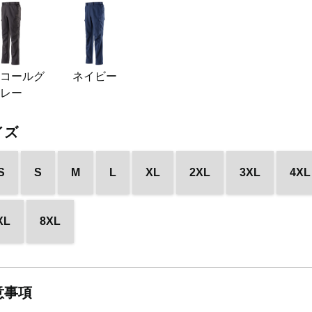
ャコールグ
ネイビー
レー
イズ
S
S
M
L
XL
2XL
3XL
4XL
XL
8XL
意事項