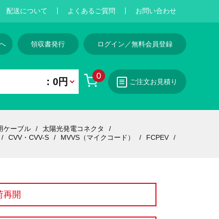
配送について
よくあるご質問
お問い合わせ
へ
領収書発行
ログイン／無料会員登録
0
：0円
ご注文お見積り
用ケーブル
太陽光発電コネクタ
CVV・CVV-S
MVVS（マイクコード）
FCPEV
荷再開