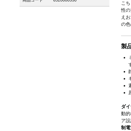
商品コード
6320000550
こち
性の
えお
の色
製
ダイ
動的
ア設
制電