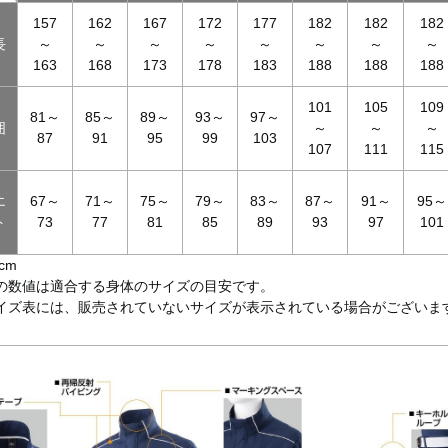
157
162
167
172
177
182
182
182
長
～
～
～
～
～
～
～
～
163
168
173
178
183
188
188
188
101
105
109
81～
85～
89～
93～
97～
囲
～
～
～
87
91
95
99
103
107
111
115
エ
67～
71～
75～
79～
83～
87～
91～
95～
ト
73
77
81
85
89
93
97
101
cm
の数値は適合する身体のサイズの目安です。
イズ表には、販売されていないサイズが表示されている場合がございま