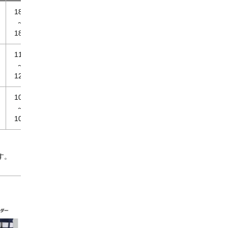
182
～
188
117
～
123
103
～
109
す。