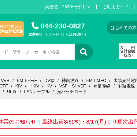
銅建値：
2
3
3
0
千円/トン
ご利用ガイド
044-230-0827
20,000円以上
はじめての方
送料は弊社負担
営業時間：9:00～17:00（土日祝除く）
カート内
合計金額
（税抜）
VVR
EM-EEF/F
DV線
裸銅撚線
EM-LMFC
太陽光発電
CTF
KIV
HKIV
KV
VSF・SHVSF
補償導線
耐熱電線
UL線
LANケーブル
光パッチコード
休業のお知らせ｜最終出荷8/6(木)・8/17(月)より順次出