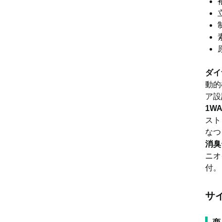
ダイ
動的
ア設
1W
スト
なつ
消臭
ニオ
付。
サ