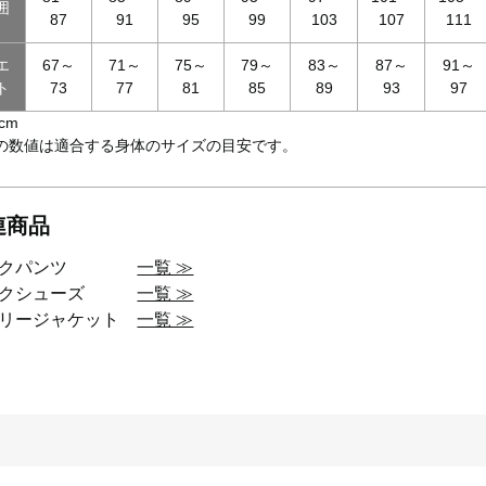
囲
87
91
95
99
103
107
111
エ
67～
71～
75～
79～
83～
87～
91～
ト
73
77
81
85
89
93
97
cm
の数値は適合する身体のサイズの目安です。
連商品
ークパンツ
一覧 ≫
ークシューズ
一覧 ≫
アリージャケット
一覧 ≫