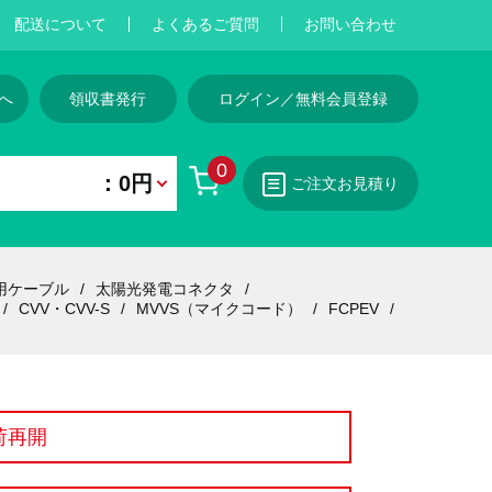
配送について
よくあるご質問
お問い合わせ
へ
領収書発行
ログイン／無料会員登録
0
：0円
ご注文お見積り
用ケーブル
太陽光発電コネクタ
CVV・CVV-S
MVVS（マイクコード）
FCPEV
荷再開