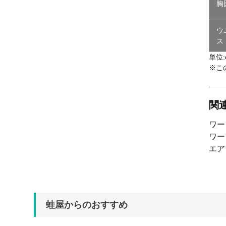
胸
ウ
ス
単位:
※こ
関
ワ
ワ
エ
蛙屋からのおすすめ