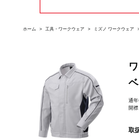
ホーム
>
工具・ワークウェア
>
ミズノ ワークウェア
ワ
ベ
通年
開襟
取