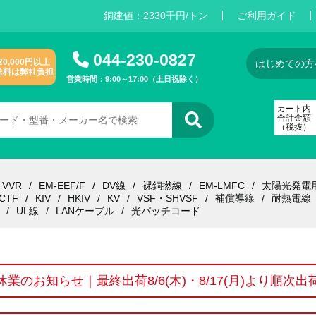
銅建値：
2
3
3
0
千円/トン
ご利用ガイド
044-230-0827
20,000円以上
はじめての方
送料は弊社負担
営業時間：9:00～17:00（土日祝除く）
カート内
合計金額
（税抜）
VVR
EM-EEF/F
DV線
裸銅撚線
EM-LMFC
太陽光発電
CTF
KIV
HKIV
KV
VSF・SHVSF
補償導線
耐熱電線
UL線
LANケーブル
光パッチコード
休業のお知らせ｜最終出荷8/6(木)・8/17(月)より順次出