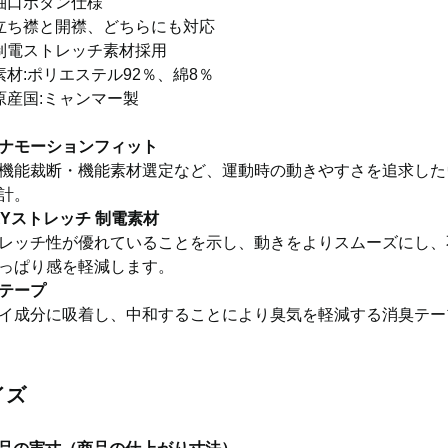
袖口ボタン仕様
立ち襟と開襟、どちらにも対応
制電ストレッチ素材採用
素材:ポリエステル92％、綿8％
原産国:ミャンマー製
ナモーションフィット
機能裁断・機能素材選定など、運動時の動きやすさを追求した
計。
AYストレッチ 制電素材
レッチ性が優れていることを示し、動きをよりスムーズにし、
っぱり感を軽減します。
テープ
イ成分に吸着し、中和することにより臭気を軽減する消臭テー
イズ