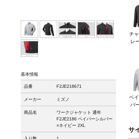
チ
レ
基本情報
品番
F2JE218671
ベ
メーカー
ミズノ
バ
商品名
ワークジャケット 通年
F2JE2186 ベイパーシルバー
×ネイビー 2XL
サ
入り数
1