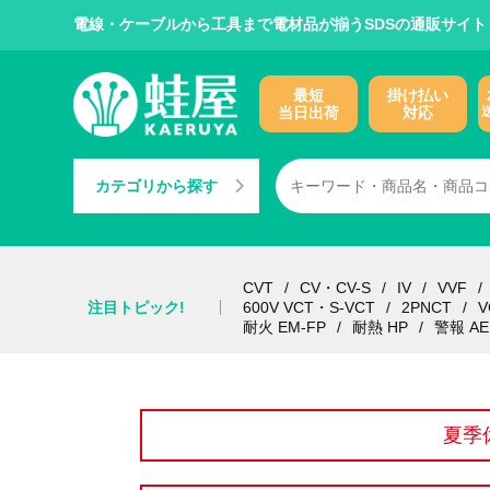
電線・ケーブルから工具まで電材品が揃うSDSの通販サイト
最短
掛け払い
当日出荷
対応
カテゴリから探す
CVT
CV・CV-S
IV
VVF
注目トピック!
600V VCT・S-VCT
2PNCT
V
耐火 EM-FP
耐熱 HP
警報 AE
夏季