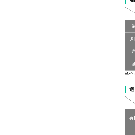
商
胸
単位:
適
身