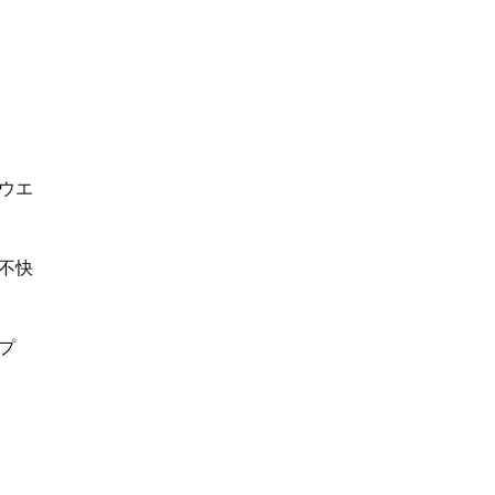
ウエ
不快
プ