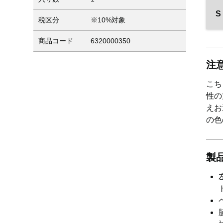
S
税区分
※10%対象
商品コード
6320000350
注
こち
性の
えお
の色
製