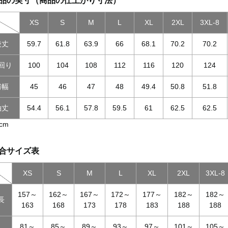
品の実寸（商品の仕上がり寸法）
XS
S
M
L
XL
2XL
3XL-8
後丈
59.7
61.8
63.9
66
68.1
70.2
70.2
回り
100
104
108
112
116
120
124
肩幅
45
46
47
48
49.4
50.8
51.8
袖丈
54.4
56.1
57.8
59.5
61
62.5
62.5
cm
合サイズ表
XS
S
M
L
XL
2XL
3XL-8
157～
162～
167～
172～
177～
182～
182～
長
163
168
173
178
183
188
188
81～
85～
89～
93～
97～
101～
105～