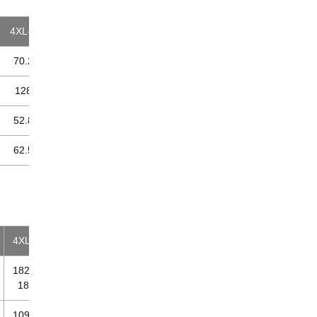
4XL-8
70.2
128
52.8
62.5
4XL-8
182～
188
109～