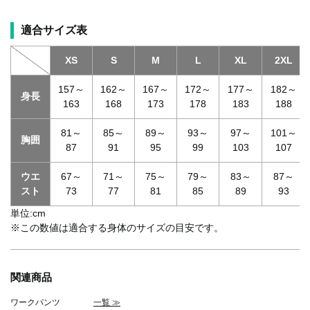
適合サイズ表
XS
S
M
L
XL
2XL
157～
162～
167～
172～
177～
182～
身長
163
168
173
178
183
188
81～
85～
89～
93～
97～
101～
胸囲
87
91
95
99
103
107
ウエ
67～
71～
75～
79～
83～
87～
スト
73
77
81
85
89
93
単位:cm
※この数値は適合する身体のサイズの目安です。
関連商品
ワークパンツ
一覧 ≫