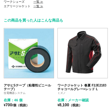
ワークシューズ
一覧 ≫
エアリージャケット
一覧 ≫
この商品を買った人はこんな商品も
アサヒSテープ（粘着性ビニール
ワークジャケット 春夏 F2JE2183
テープ）
チャコールグレー×レッド L
住電機器システム
ミズノ
在庫：46 個
在庫：メーカー確認
700
8,100
¥
/個（税抜）
¥
（税抜）