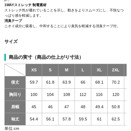
1WAYストレッチ 制電素材
ストレッチ性が優れていることを示し、動きをよりスムーズにし、不快なつ
っぱり感を軽減します。
消臭テープ
ニオイ成分に吸着し、中和することにより臭気を軽減する消臭テープ付。
サイズ
商品の実寸（商品の仕上がり寸法）
XS
S
M
L
XL
2XL
3
後丈
59.7
61.8
63.9
66
68.1
70.2
胸回り
100
104
108
112
116
120
肩幅
45
46
47
48
49.4
50.8
袖丈
54.4
56.1
57.8
59.5
61
62.5
単位:cm