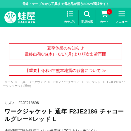
>
電線・ケーブルから工具まで電材品が揃うSDSの通販サイト
0
カテゴリ
商品検索
カート
メニュー
夏季休業のお知らせ
最終出荷8/6(木)・8/17(月)より順次出荷再開
【重要】令和8年熊本地震の影響について ≫
ホーム
>
工具・ワークウェア
>
ミズノ ワークウェア
>
ジャケット
>
F2JE2186 ワ
ークジャケット(通年)
ミズノ F2JE218696
ワークジャケット 通年 F2JE2186 チャコー
ルグレー×レッド L
通年使用可能な綿混ストレッチ素材「TCストレッチツイル」