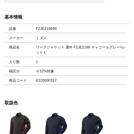
基本情報
品番
F2JE218696
メーカー
ミズノ
商品名
ワークジャケット 通年 F2JE2186 チャコールグレー×レ
ッド L
入り数
1
税区分
※10%対象
商品コード
6320000317
取扱色