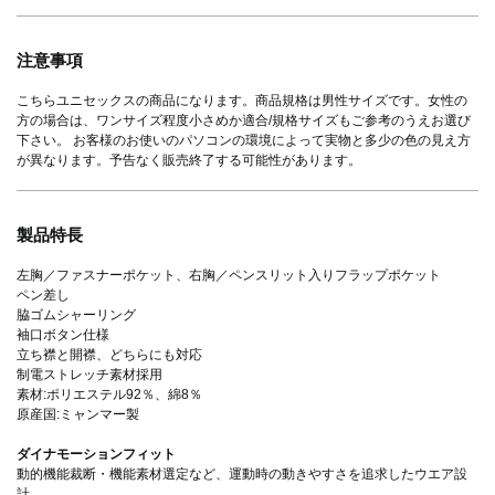
注意事項
こちらユニセックスの商品になります。商品規格は男性サイズです。女性の
方の場合は、ワンサイズ程度小さめか適合/規格サイズもご参考のうえお選び
下さい。 お客様のお使いのパソコンの環境によって実物と多少の色の見え方
が異なります。予告なく販売終了する可能性があります。
製品特長
左胸／ファスナーポケット、右胸／ペンスリット入りフラップポケット
ペン差し
脇ゴムシャーリング
袖口ボタン仕様
立ち襟と開襟、どちらにも対応
制電ストレッチ素材採用
素材:ポリエステル92％、綿8％
原産国:ミャンマー製
ダイナモーションフィット
動的機能裁断・機能素材選定など、運動時の動きやすさを追求したウエア設
計。