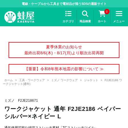
>
電線・ケーブルから工具まで電材品が揃うSDSの通販サイト
0
カテゴリ
商品検索
カート
メニュー
夏季休業のお知らせ
最終出荷8/6(木)・8/17(月)より順次出荷再開
【重要】令和8年熊本地震の影響について ≫
ホーム
>
工具・ワークウェア
>
ミズノ ワークウェア
>
ジャケット
>
F2JE2186 ワ
ークジャケット(通年)
ミズノ F2JE218671
ワークジャケット 通年 F2JE2186 ベイパー
シルバー×ネイビー L
通年使用可能な綿混ストレッチ素材「TCストレッチツイル」