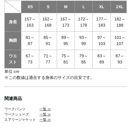
XS
S
M
L
XL
2XL
157～
162～
167～
172～
177～
182～
身長
163
168
173
178
183
188
81～
85～
89～
93～
97～
101～
胸囲
87
91
95
99
103
107
ウエ
67～
71～
75～
79～
83～
87～
スト
73
77
81
85
89
93
単位:cm
※この数値は適合する身体のサイズの目安です。
関連商品
ワークパンツ
一覧 ≫
ワークシューズ
一覧 ≫
エアリージャケット
一覧 ≫