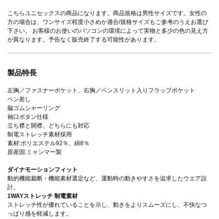
こちらユニセックスの商品になります。商品規格は男性サイズです。女性の
方の場合は、ワンサイズ程度小さめか適合/規格サイズもご参考のうえお選び
下さい。 お客様のお使いのパソコンの環境によって実物と多少の色の見え方
が異なります。予告なく販売終了する可能性があります。
製品特長
左胸／ファスナーポケット、右胸／ペンスリット入りフラップポケット
ペン差し
脇ゴムシャーリング
袖口ボタン仕様
立ち襟と開襟、どちらにも対応
制電ストレッチ素材採用
素材:ポリエステル92％、綿8％
原産国:ミャンマー製
ダイナモーションフィット
動的機能裁断・機能素材選定など、運動時の動きやすさを追求したウエア設
計。
1WAYストレッチ 制電素材
ストレッチ性が優れていることを示し、動きをよりスムーズにし、不快なつ
っぱり感を軽減します。