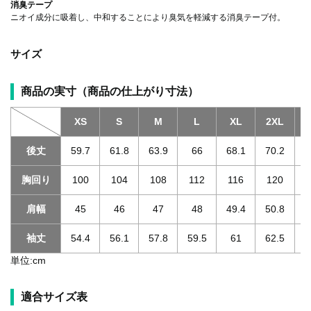
消臭テープ
ニオイ成分に吸着し、中和することにより臭気を軽減する消臭テープ付。
サイズ
商品の実寸（商品の仕上がり寸法）
XS
S
M
L
XL
2XL
3
後丈
59.7
61.8
63.9
66
68.1
70.2
胸回り
100
104
108
112
116
120
肩幅
45
46
47
48
49.4
50.8
袖丈
54.4
56.1
57.8
59.5
61
62.5
単位:cm
適合サイズ表