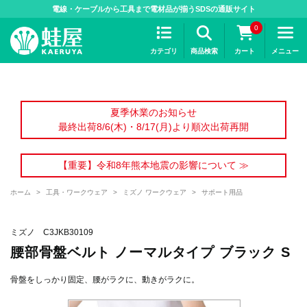
>
電線・ケーブルから工具まで電材品が揃うSDSの通販サイト
0
カテゴリ
商品検索
カート
メニュー
夏季休業のお知らせ
最終出荷8/6(木)・8/17(月)より順次出荷再開
【重要】令和8年熊本地震の影響について ≫
ホーム
>
工具・ワークウェア
>
ミズノ ワークウェア
>
サポート用品
ミズノ C3JKB30109
腰部骨盤ベルト ノーマルタイプ ブラック S
骨盤をしっかり固定、腰がラクに、動きがラクに。