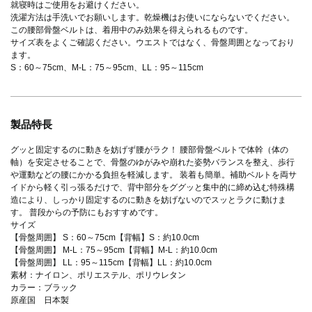
就寝時はご使用をお避けください。
洗濯方法は手洗いでお願いします。乾燥機はお使いにならないでください。
この腰部骨盤ベルトは、着用中のみ効果を得えられるものです。
サイズ表をよくご確認ください。ウエストではなく、骨盤周囲となっており
ます。
S：60～75cm、M-L：75～95cm、LL：95～115cm
製品特長
グッと固定するのに動きを妨げず腰がラク！ 腰部骨盤ベルトで体幹（体の
軸）を安定させることで、骨盤のゆがみや崩れた姿勢バランスを整え、歩行
や運動などの腰にかかる負担を軽減します。 装着も簡単。補助ベルトを両サ
イドから軽く引っ張るだけで、背中部分をググッと集中的に締め込む特殊構
造により、しっかり固定するのに動きを妨げないのでスッとラクに動けま
す。 普段からの予防にもおすすめです。
サイズ
【骨盤周囲】 S：60～75cm【背幅】S：約10.0cm
【骨盤周囲】 M-L：75～95cm【背幅】M-L：約10.0cm
【骨盤周囲】 LL：95～115cm【背幅】LL：約10.0cm
素材：ナイロン、ポリエステル、ポリウレタン
カラー：ブラック
原産国 日本製