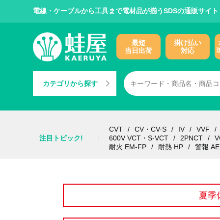
電線・ケーブルから工具まで電材品が揃うSDSの通販サイト
最短
掛け払い
当日出荷
対応
カテゴリから探す
CVT
CV・CV-S
IV
VVF
注目トピック!
600V VCT・S-VCT
2PNCT
V
耐火 EM-FP
耐熱 HP
警報 AE
夏季