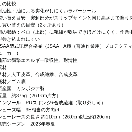
との比較
耐油性：油による劣化がしにくいラバーソール
買い替え目安：突起部分がスリップサインと同じ高さまで擦り
ら買い替えの目安（2ヶ所あり）
紐の収納：ベロ（上部）に靴紐が収納できほどけにくく、作業
が巻き込まれにくい
JSAA型式認定合格品（JSAA A種（普通作業用）プロテクテ
ニーカー）
踵部の衝撃エネルギー吸収性、耐滑性
素材
甲材／人工皮革、合成繊維、合成皮革
底材／ゴム底
原産国 カンボジア製
質量 約375g（26.0cm片方）
インソール PUスポンジ+合成繊維（取り外し可）
シューズ幅 3E相当の方向け
シューレースの長さ 約110cm（26.0cm以上約120cm）
発売シーズン 2023年春夏