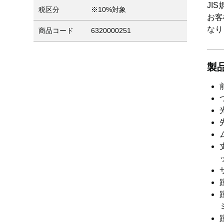
JI
税区分
※10%対象
お客
なり
商品コード
6320000251
製