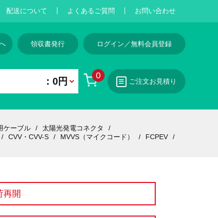
配送について
よくあるご質問
お問い合わせ
へ
領収書発行
ログイン／無料会員登録
0
：0円
ご注文お見積り
用ケーブル
太陽光発電コネクタ
CVV・CVV-S
MVVS（マイクコード）
FCPEV
荷再開