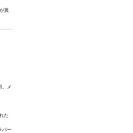
が異
用。メ
優れた
ラバー