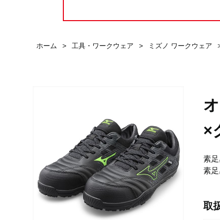
ホーム
>
工具・ワークウェア
>
ミズノ ワークウェア
オ
×
素足
素足
取