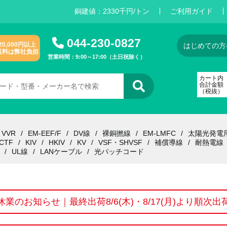
銅建値：
2
3
3
0
千円/トン
ご利用ガイド
044-230-0827
20,000円以上
はじめての方
送料は弊社負担
営業時間：9:00～17:00（土日祝除く）
カート内
合計金額
（税抜）
VVR
EM-EEF/F
DV線
裸銅撚線
EM-LMFC
太陽光発電
CTF
KIV
HKIV
KV
VSF・SHVSF
補償導線
耐熱電線
UL線
LANケーブル
光パッチコード
休業のお知らせ｜最終出荷8/6(木)・8/17(月)より順次出