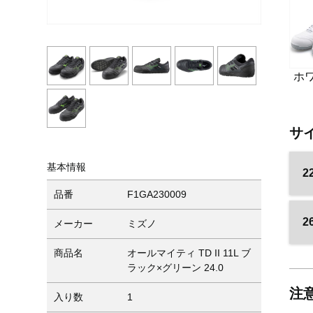
ホ
サ
基本情報
2
品番
F1GA230009
2
メーカー
ミズノ
商品名
オールマイティ TD II 11L ブ
ラック×グリーン 24.0
注
入り数
1