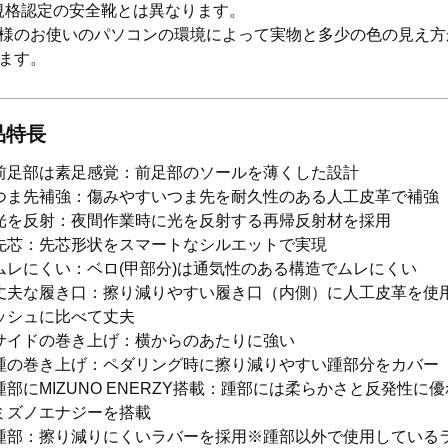
S規格認定の安全靴とは異なります。
様のお使いのパソコンの環境によって実物と多少の色の見え方
ます。
品特長
前足部は素足感覚：前足部のソールを薄くした設計
つま先補強：傷みやすいつま先を耐久性のある人工皮革で補強
光を反射：夜間作業時に光を反射する再帰反射材を採用
先芯：先芯形状をスマートなシルエットで実現
ムレにくい：ベロ(甲部分)は通気性のある構造でムレにくい
丈夫な履き口：擦り減りやすい履き口（内側）に人工皮革を使
ッシュに比べて丈夫
サイドの巻き上げ：横からのあたりに強い
踵の巻き上げ：ペダリング時に擦り減りやすい踵部分をカバー
踵部にMIZUNO ENERZY搭載：踵部には柔らかさと反発性に
ミズノエナジーを搭載
踵部：擦り減りにくいラバーを採用※踵部以外で使用している