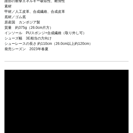
踵部の衝撃エネルギー吸収性、耐滑性
素材
甲材／人工皮革、合成繊維、合成皮革
底材／ゴム底
原産国 カンボジア製
質量 約375g（26.0cm片方）
インソール PUスポンジ+合成繊維（取り外し可）
シューズ幅 3E相当の方向け
シューレースの長さ 約110cm（26.0cm以上約120cm）
発売シーズン 2023年春夏