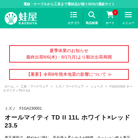
>
電線・ケーブルから工具まで電材品が揃うSDSの通販サイト
0
カテゴリ
商品検索
カート
メニュー
夏季休業のお知らせ
最終出荷8/6(木)・8/17(月)より順次出荷再開
【重要】令和8年熊本地震の影響について ≫
ホーム
>
工具・ワークウェア
>
ミズノ ワークウェア
>
シューズ
>
F1GA2300 オー
ルマイティTDⅡ11L
ミズノ F1GA230001
オールマイティ TD II 11L ホワイト×レッド
23.5
素足感覚で、軽やかに弾む。高反発と柔らかさが特徴。クッション性と素足