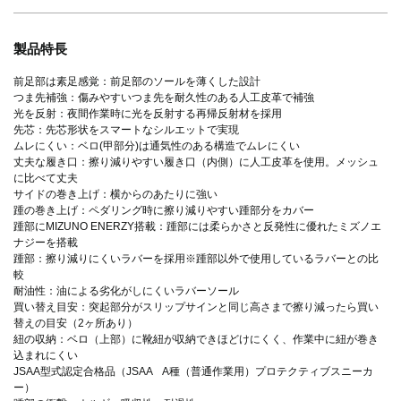
製品特長
前足部は素足感覚：前足部のソールを薄くした設計
つま先補強：傷みやすいつま先を耐久性のある人工皮革で補強
光を反射：夜間作業時に光を反射する再帰反射材を採用
先芯：先芯形状をスマートなシルエットで実現
ムレにくい：ベロ(甲部分)は通気性のある構造でムレにくい
丈夫な履き口：擦り減りやすい履き口（内側）に人工皮革を使用。メッシュ
に比べて丈夫
サイドの巻き上げ：横からのあたりに強い
踵の巻き上げ：ペダリング時に擦り減りやすい踵部分をカバー
踵部にMIZUNO ENERZY搭載：踵部には柔らかさと反発性に優れたミズノエ
ナジーを搭載
踵部：擦り減りにくいラバーを採用※踵部以外で使用しているラバーとの比
較
耐油性：油による劣化がしにくいラバーソール
買い替え目安：突起部分がスリップサインと同じ高さまで擦り減ったら買い
替えの目安（2ヶ所あり）
紐の収納：ベロ（上部）に靴紐が収納できほどけにくく、作業中に紐が巻き
込まれにくい
JSAA型式認定合格品（JSAA A種（普通作業用）プロテクティブスニーカ
ー）