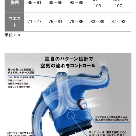
胸囲
85～91
89～95
93～99
103
107
ウエス
71～77
75～81
79～85
83～89
87～93
9
ト
単位:cm