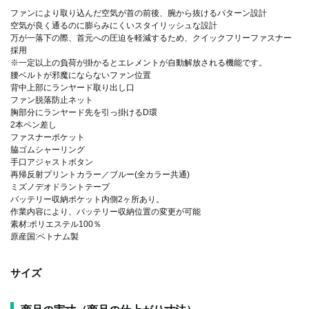
ファンにより取り込んだ空気が首の前後、腕から抜けるパターン設計
空気が良く通るのに膨らみにくいスタイリッシュな設計
万が一落下の際、首元への圧迫を軽減するため、クイックフリーファスナー
採用
※一定以上の負荷が掛かるとエレメントが自動解放される機能です。
腰ベルトが邪魔にならないファン位置
背中上部にランヤード取り出し口
ファン脱落防止ネット
胸部分にランヤード先を引っ掛けるD環
2本ペン差し
ファスナーポケット
脇ゴムシャーリング
手口アジャストボタン
再帰反射プリントカラー／ブルー(全カラー共通)
ミズノデオドラントテープ
バッテリー収納ポケット内側2ヶ所あり。
作業内容により、バッテリー収納位置の変更が可能
素材:ポリエステル100％
原産国:ベトナム製
サイズ