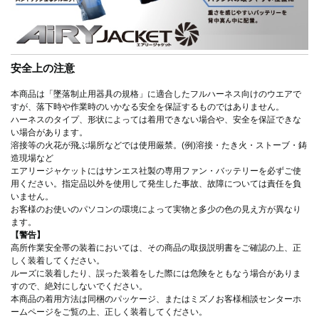
安全上の注意
本商品は「墜落制止用器具の規格」に適合したフルハーネス向けのウエアで
すが、落下時や作業時のいかなる安全を保証するものではありません。
ハーネスのタイプ、形状によっては着用できない場合や、安全を保証できな
い場合があります。
溶接等の火花が飛ぶ場所などでは使用厳禁。(例)溶接・たき火・ストーブ・鋳
造現場など
エアリージャケットにはサンエス社製の専用ファン・バッテリーを必ずご使
用ください。指定品以外を使用して発生した事故、故障については責任を負
いません。
お客様のお使いのパソコンの環境によって実物と多少の色の見え方が異なり
ます。
【警告】
高所作業安全帯の装着においては、その商品の取扱説明書をご確認の上、正
しく装着してください。
ルーズに装着したり、誤った装着をした際には危険をともなう場合がありま
すので、絶対にしないでください。
本商品の着用方法は同梱のパッケージ、またはミズノお客様相談センターホ
ームページをご覧の上、正しく装着してください。