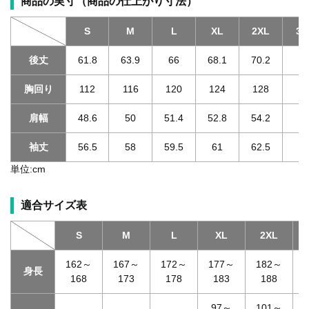
商品の実寸（商品の仕上がり寸法）
S
M
L
XL
2XL
3X
後丈
61.8
63.9
66
68.1
70.2
70
胸回り
112
116
120
124
128
1
肩幅
48.6
50
51.4
52.8
54.2
55
袖丈
56.5
58
59.5
61
62.5
62
単位:cm
適合サイズ表
S
M
L
XL
2XL
3
162～
167～
172～
177～
182～
身長
168
173
178
183
188
97～
101～