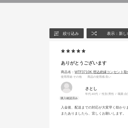
絞り込み
表示：新し
ありがとうございます
商品名：
WTF3710K 埋込絶縁コンセント
使用用途
:その他
商品の使用感
:良い
さとし
年代:
40代
性別:
男性
職業:
自
入金後、配送までの対応が大変早く助かり
またありましたら、宜しくお願いします。