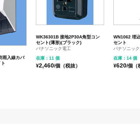
WK36301B 接地2P30A角型コン
WN1062 
セント(薄形)(ブラック)
セント
パナソニック電工
パナソニック
ト防雨入線カバ
在庫：11 個
在庫：14 個
イト
2,460
620
¥
/個（税抜）
¥
/個（