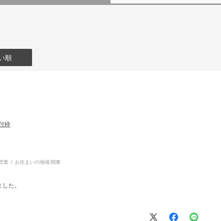
い順
取付枠
営業
お住まいの地域:
関東
ました。