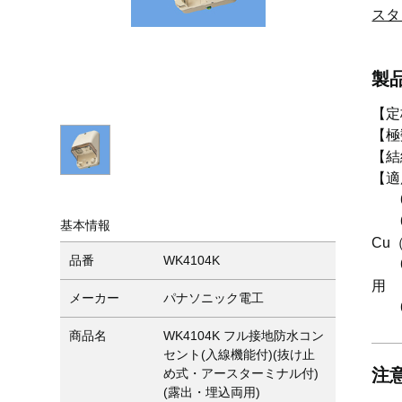
スタ
製
【定格
【極
【結
【適
60
60
基本情報
Cu
品番
WK4104K
60
用
メーカー
パナソニック電工
60
商品名
WK4104K フル接地防水コン
セント(入線機能付)(抜け止
注
め式・アースターミナル付)
(露出・埋込両用)