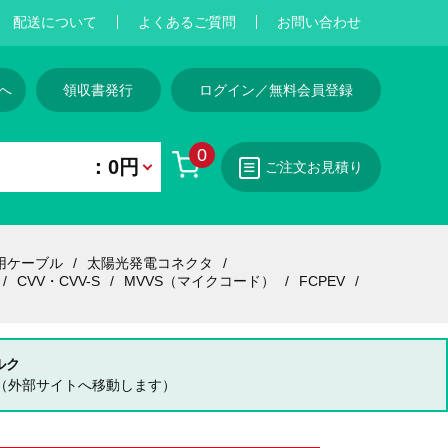
配送について
よくあるご質問
お問い合わせ
へ
領収書発行
ログイン／無料会員登録
0
：0円
ご注文お見積り
用ケーブル
太陽光発電コネクタ
CVV・CVV-S
MVVS（マイクコード）
FCPEV
ルク
（外部サイトへ移動します）