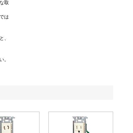
な取
では
と、
い。