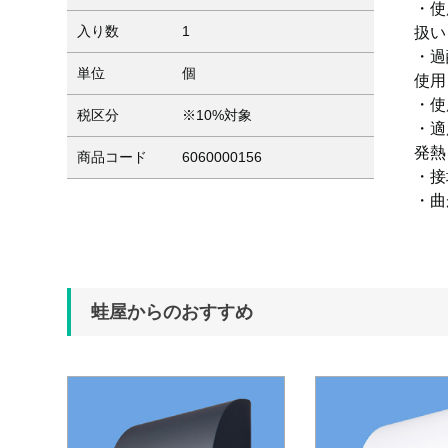
・使
入り数
1
扱い
・過
単位
個
使用
・使
税区分
※10%対象
・適
発熱
商品コード
6060000156
・接
・曲
蛙屋からのおすすめ