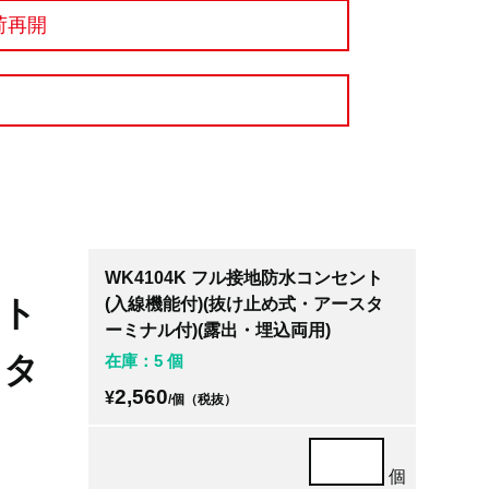
荷再開
WK4104K フル接地防水コンセント
ント
(入線機能付)(抜け止め式・アースタ
ーミナル付)(露出・埋込両用)
スタ
在庫：5 個
2,560
¥
/個（税抜）
個