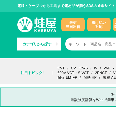
電線・ケーブルから工具まで電材品が揃うSDSの通販サイト
最短
掛け払い
当日出荷
対応
カテゴリから探す
CVT
CV・CV-S
IV
VVF
注目トピック!
600V VCT・S-VCT
2PNCT
V
耐火 EM-FP
耐熱 HP
警報 AE
≫
埋設強度計算をWebで簡