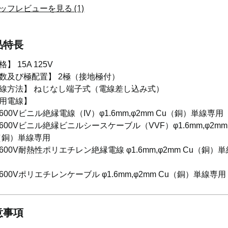
ッフレビューを見る (1)
品特長
】 15A 125V
数及び極配置】 2極（接地極付）
線方法】 ねじなし端子式（電線差し込み式）
用電線】
0Vビニル絶縁電線（IV）φ1.6mm,φ2mm Cu（銅）単線専用
0Vビニル絶縁ビニルシースケーブル（VVF）φ1.6mm,φ2mm
（銅）単線専用
0V耐熱性ポリエチレン絶縁電線 φ1.6mm,φ2mm Cu（銅）
0Vポリエチレンケーブル φ1.6mm,φ2mm Cu（銅）単線専用
意事項