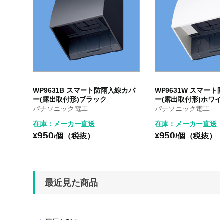
WP9631B スマート防雨入線カバ
WP9631W スマー
ー(露出取付形)ブラック
ー(露出取付形)ホワ
パナソニック電工
パナソニック電工
在庫：メーカー直送
在庫：メーカー直送
950
950
¥
/個（税抜）
¥
/個（税抜）
最近見た商品