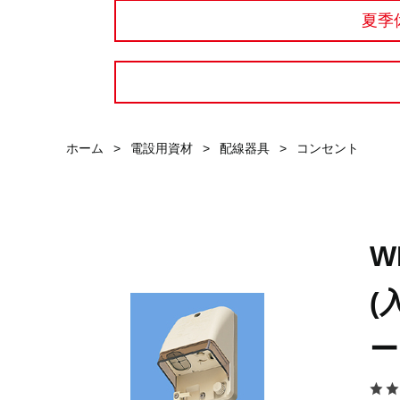
夏季
ホーム
>
電設用資材
>
配線器具
>
コンセント
W
(
ー