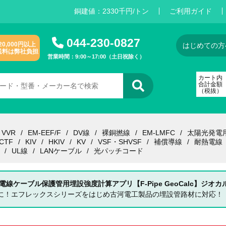
銅建値：
2
3
3
0
千円/トン
ご利用ガイド
044-230-0827
20,000円以上
はじめての方
送料は弊社負担
営業時間：9:00～17:00（土日祝除く）
カート内
合計金額
（税抜）
VVR
EM-EEF/F
DV線
裸銅撚線
EM-LMFC
太陽光発電
CTF
KIV
HKIV
KV
VSF・SHVSF
補償導線
耐熱電線
UL線
LANケーブル
光パッチコード
 電線ケーブル保護管用埋設強度計算アプリ【F-Pipe GeoCalc】ジオカ
単に！エフレックスシリーズをはじめ古河電工製品の埋設管路材に対応！