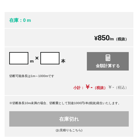
在庫：0 m
850
¥
/m（税抜）
×
m
本
切断可能条長は1m～1000mです
￥-
￥-
（税込）
小計：
（税抜）
※切断条長10m未満の場合、切断費として別途1000円/本(税抜)発生いたします。
在庫切れ
(お見積りもこちら)