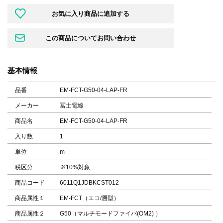
基本情報
品番
EM-FCT-G50-04-LAP-FR
メーカー
冨士電線
商品名
EM-FCT-G50-04-LAP-FR
入り数
1
単位
m
税区分
※10%対象
商品コード
6011Q1JDBKCST012
商品属性１
EM-FCT（エコ/層型）
商品属性２
G50（マルチモードファイバ(OM2) ）