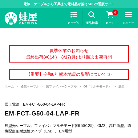
>
電線・ケーブルから工具まで電材品が揃うSDSの通販サイト
0
カテゴリ
商品検索
カート
メニュー
夏季休業のお知らせ
最終出荷8/6(木)・8/17(月)より順次出荷再開
【重要】令和8年熊本地震の影響について ≫
ホーム
>
通信ケーブル
>
光ファイバーケーブル
>
GI（マルチモード）
>
層型
冨士電線 EM-FCT-G50-04-LAP-FR
EM-FCT-G50-04-LAP-FR
層型光ケーブル。ファイバ：マルチモード(GI 50/125)、OM2、高屈曲型。環
境配慮形耐燃性タイプ（EM）。 EM層型