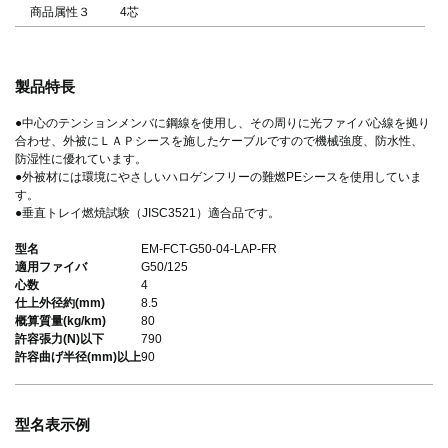
商品属性３
4芯
製品特長
●中心のテンションメンバに鋼線を使用し、その周りに光ファイバ心線を拠り
合わせ、外被にＬＡＰシースを施したケーブルですので機械強度、防水性、
防湿性に優れています。
●外被材には環境にやさしいハロゲンフリーの難燃PEシースを使用していま
す。
●垂直トレイ燃焼試験（JISC3521）適合品です。
型名
EM-FCT-G50-04-LAP-FR
適用ファイバ
G50/125
心数
4
仕上外径約(mm)
8.5
概算質量(kg/km)
80
許容張力(N)以下
790
許容曲げ半径(mm)以上
90
型名表示例