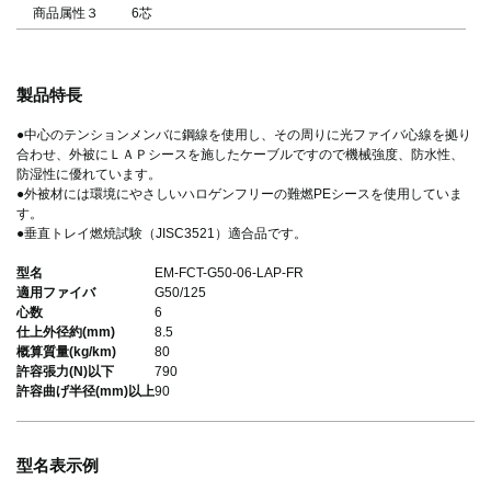
商品属性３
6芯
製品特長
●中心のテンションメンバに鋼線を使用し、その周りに光ファイバ心線を拠り
合わせ、外被にＬＡＰシースを施したケーブルですので機械強度、防水性、
防湿性に優れています。
●外被材には環境にやさしいハロゲンフリーの難燃PEシースを使用していま
す。
●垂直トレイ燃焼試験（JISC3521）適合品です。
型名
EM-FCT-G50-06-LAP-FR
適用ファイバ
G50/125
心数
6
仕上外径約(mm)
8.5
概算質量(kg/km)
80
許容張力(N)以下
790
許容曲げ半径(mm)以上
90
型名表示例