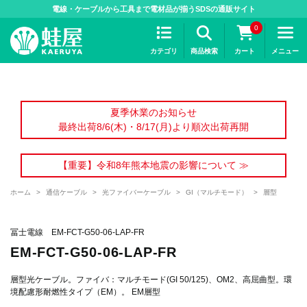
>
電線・ケーブルから工具まで電材品が揃うSDSの通販サイト
0
カテゴリ
商品検索
カート
メニュー
夏季休業のお知らせ
最終出荷8/6(木)・8/17(月)より順次出荷再開
【重要】令和8年熊本地震の影響について ≫
ホーム
>
通信ケーブル
>
光ファイバーケーブル
>
GI（マルチモード）
>
層型
冨士電線 EM-FCT-G50-06-LAP-FR
EM-FCT-G50-06-LAP-FR
層型光ケーブル。ファイバ：マルチモード(GI 50/125)、OM2、高屈曲型。環
境配慮形耐燃性タイプ（EM）。 EM層型