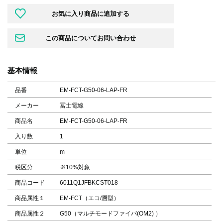
基本情報
品番
EM-FCT-G50-06-LAP-FR
メーカー
冨士電線
商品名
EM-FCT-G50-06-LAP-FR
入り数
1
単位
m
税区分
※10%対象
商品コード
6011Q1JFBKCST018
商品属性１
EM-FCT（エコ/層型）
商品属性２
G50（マルチモードファイバ(OM2) ）