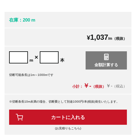
在庫：200 m
1,037
¥
/m（税抜）
×
m
本
切断可能条長は1m～1000mです
￥-
￥-
（税込）
小計：
（税抜）
※切断条長10m未満の場合、切断費として別途1000円/本(税抜)発生いたします。
カートに入れる
(お見積りもこちら)