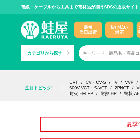
電線・ケーブルから工具まで電材品が揃うSDSの通販サイト
最短
掛け払い
当日出荷
対応
カテゴリから探す
CVT
CV・CV-S
IV
VVF
注目トピック!
600V VCT・S-VCT
2PNCT
V
耐火 EM-FP
耐熱 HP
警報 AE
夏季