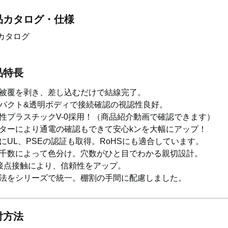
品カタログ・仕様
カタログ
品特長
被覆を剥き、差し込むだけで結線完了。
パクト&透明ボディで接続確認の視認性良好。
性プラスチックV-0採用！（商品紹介動画で確認できます）
ターにより通電の確認もできて安心kンを大幅にアップ！
にUL、PSEの認証も取得。RoHSにも適合しています。
千数によって色分け。穴数がひと目でわかる親切設計。
接点接触により、信頼性をアップ。
法をシリーズで統一。棚割の手間に配慮しました。
付方法