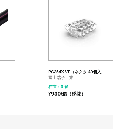
PC354X VFコネクタ 40個入
冨士端子工業
在庫：0 箱
930
¥
/箱（税抜）