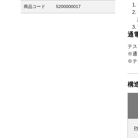
商品コード
5200000017
通
テス
※通
※テ
構
P