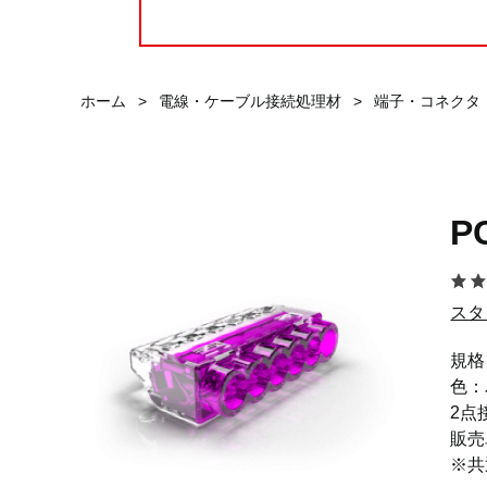
ホーム
>
電線・ケーブル接続処理材
>
端子・コネクタ
P
スタ
規格
色：
2点
販売
※共