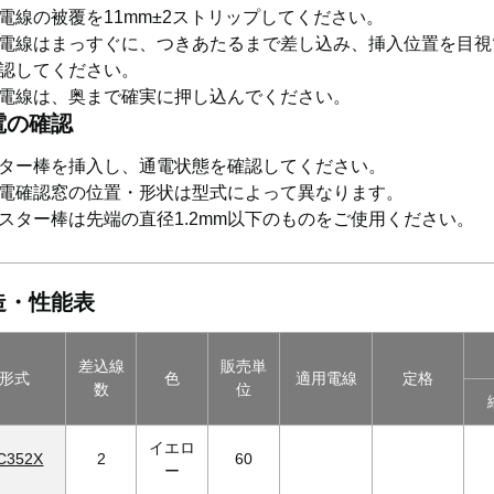
電線の被覆を11mm±2ストリップしてください。
電線はまっすぐに、つきあたるまで差し込み、挿入位置を目視
認してください。
電線は、奥まで確実に押し込んでください。
電の確認
ター棒を挿入し、通電状態を確認してください。
電確認窓の位置・形状は型式によって異なります。
スター棒は先端の直径1.2mm以下のものをご使用ください。
造・性能表
差込線
販売単
形式
色
適用電線
定格
数
位
イエロ
C352X
2
60
ー