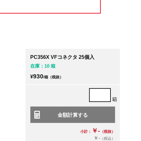
PC356X VFコネクタ 25個入
在庫：10 箱
930
¥
/箱（税抜）
箱
￥-
小計：
（税抜）
￥-
（税込）