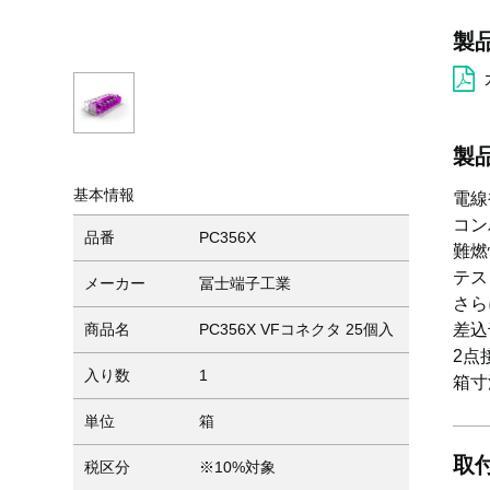
製
製
基本情報
電線
コン
品番
PC356X
難燃
テス
メーカー
冨士端子工業
さら
差込
商品名
PC356X VFコネクタ 25個入
2点
入り数
1
箱寸
単位
箱
取
税区分
※10%対象