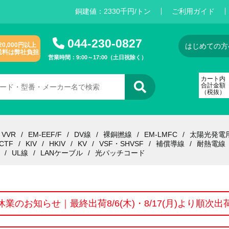
銅建値：
2
3
3
0
千円/トン
ご利用ガイド
044-230-0827
20,000円以上
はじめての方
送料は弊社負担
営業時間：9:00～17:00（土日祝除く）
カート内
合計金額
（税抜）
VVR
EM-EEF/F
DV線
裸銅撚線
EM-LMFC
太陽光発電
CTF
KIV
HKIV
KV
VSF・SHVSF
補償導線
耐熱電線
UL線
LANケーブル
光パッチコード
休業のお知らせ｜最終出荷8/6(木)・8/17(月)より順次出