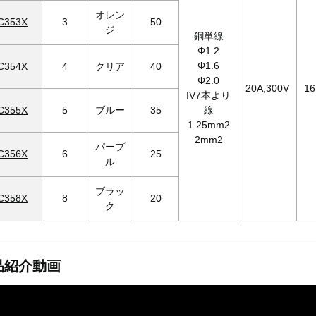
オレン
C353X
3
50
ジ
銅単線
Φ1.2
Φ1.6
C354X
4
クリア
40
Φ2.0
20A,300V
16
IV7本より
C355X
5
ブルー
35
線
1.25mm2
2mm2
パープ
C356X
6
25
ル
ブラッ
C358X
8
20
ク
品紹介動画