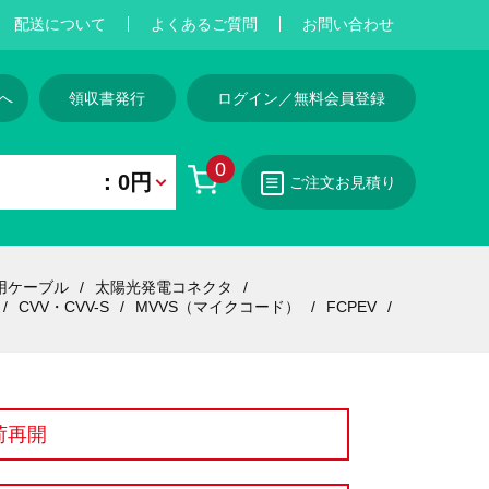
配送について
よくあるご質問
お問い合わせ
へ
領収書発行
ログイン／無料会員登録
0
：0円
ご注文お見積り
用ケーブル
太陽光発電コネクタ
CVV・CVV-S
MVVS（マイクコード）
FCPEV
荷再開