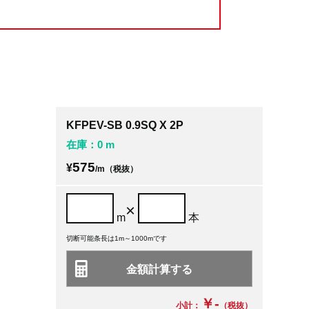
KFPEV-SB 0.9SQ X 2P
在庫：0 m
575
¥
/m（税抜）
×
m
本
切断可能条長は1m～1000mです
￥-
小計：
（税抜）