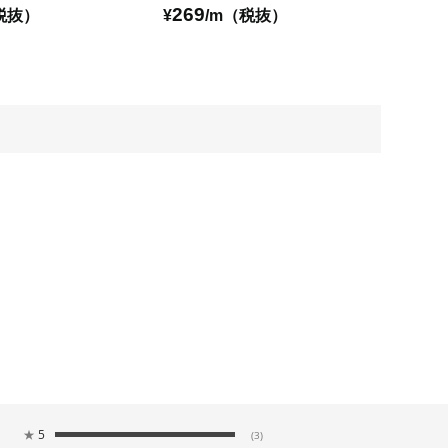
269
税抜）
¥
/m（税抜）
★
5
(3)