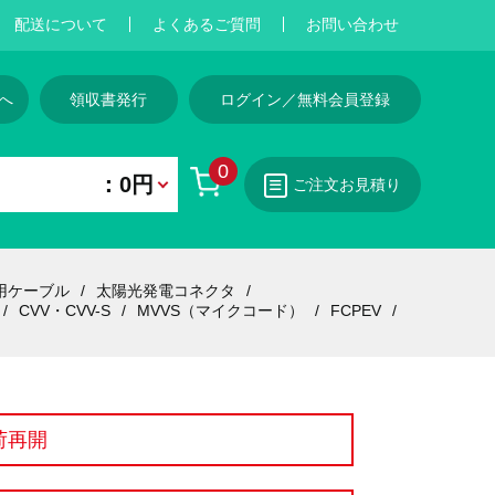
配送について
よくあるご質問
お問い合わせ
へ
領収書発行
ログイン／無料会員登録
0
：0円
ご注文お見積り
用ケーブル
太陽光発電コネクタ
CVV・CVV-S
MVVS（マイクコード）
FCPEV
荷再開