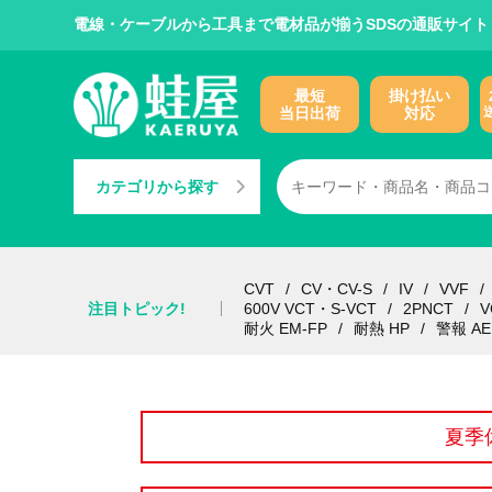
電線・ケーブルから工具まで電材品が揃うSDSの通販サイト
最短
掛け払い
当日出荷
対応
カテゴリから探す
CVT
CV・CV-S
IV
VVF
注目トピック!
600V VCT・S-VCT
2PNCT
V
耐火 EM-FP
耐熱 HP
警報 AE
夏季