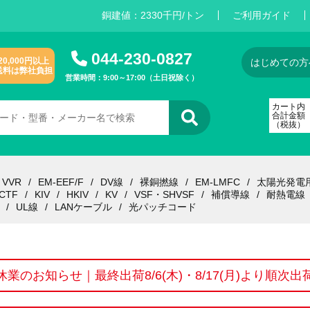
銅建値：
2
3
3
0
千円/トン
ご利用ガイド
044-230-0827
20,000円以上
はじめての方
送料は弊社負担
営業時間：9:00～17:00（土日祝除く）
カート内
合計金額
（税抜）
VVR
EM-EEF/F
DV線
裸銅撚線
EM-LMFC
太陽光発電
CTF
KIV
HKIV
KV
VSF・SHVSF
補償導線
耐熱電線
UL線
LANケーブル
光パッチコード
休業のお知らせ｜最終出荷8/6(木)・8/17(月)より順次出