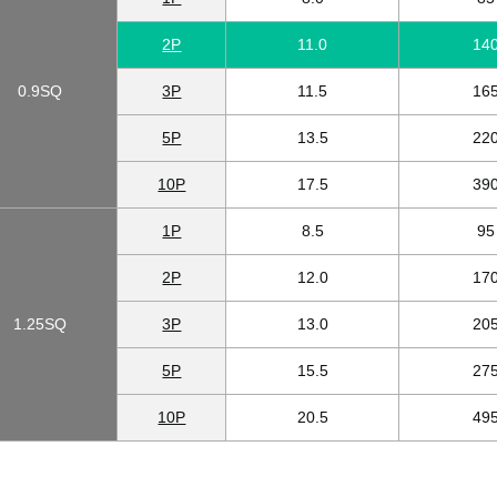
2P
11.0
14
0.9SQ
3P
11.5
16
5P
13.5
22
10P
17.5
39
1P
8.5
95
2P
12.0
17
1.25SQ
3P
13.0
20
5P
15.5
27
10P
20.5
49