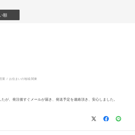
い順
営業
お住まいの地域:
関東
したが、発注後すぐメールが届き、発送予定を連絡頂き、安心しました。