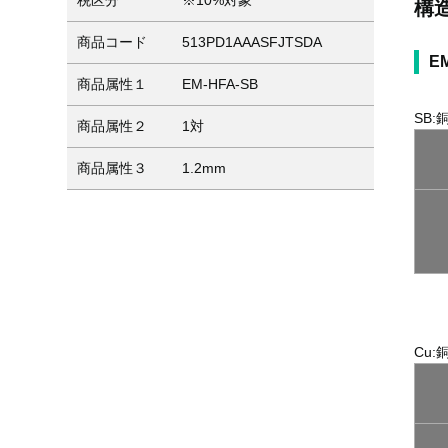
税区分
※10%対象
構
商品コード
513PD1AAASFJTSDA
E
商品属性１
EM-HFA-SB
SB
商品属性２
1対
商品属性３
1.2mm
Cu