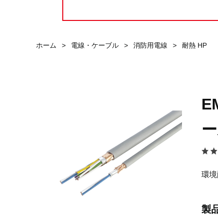
ホーム
>
電線・ケーブル
>
消防用電線
>
耐熱 HP
E
ー
環境
製