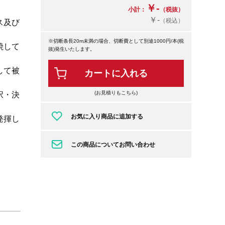
￥-
小計：
（税抜）
￥-
（税込）
ス及び
※切断条長20m未満の場合、切断費として別途1000円/本(税
焼して
抜)発生いたします。
して被
カートに入れる
(お見積りもこちら)
択・決
お気に入り商品に追加する
発揮し
この商品についてお問い合わせ