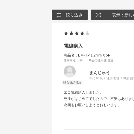
絞り込み
表示：新し
電線購入
商品名：
EM-HP 1.2mm X 5P
使用用途
:工事
商品の使用感
:普通
まんじゅう
年代:
60代
性別:
女性
職業:
自
エコ電線購入しました。
発注がはじめてでしたので、不安もありま
次回もお願いしようとおもいます。