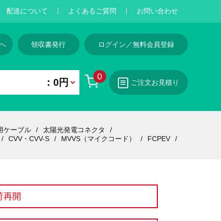
配送について
よくあるご質問
お問い合わせ
へ
領収書発行
ログイン／無料会員登録
0
：0円
ご注文お見積り
用ケーブル
太陽光発電コネクタ
CVV・CVV-S
MVVS（マイクコード）
FCPEV
荷再開