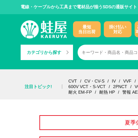
電線・ケーブルから工具まで電材品が揃うSDSの通販サイト
最短
掛け払い
当日出荷
対応
カテゴリから探す
CVT
CV・CV-S
IV
VVF
注目トピック!
600V VCT・S-VCT
2PNCT
V
耐火 EM-FP
耐熱 HP
警報 AE
夏季