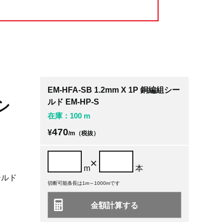
EM-HFA-SB 1.2mm X 1P 銅編組シー
組シ
ルド EM-HP-S
在庫：100 m
470
¥
/m（税抜）
×
m
本
ールド
切断可能条長は1m～1000mです