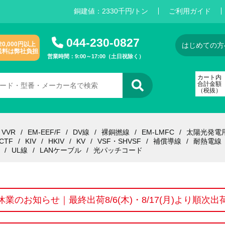
銅建値：
2
3
3
0
千円/トン
ご利用ガイド
044-230-0827
20,000円以上
はじめての方
送料は弊社負担
営業時間：9:00～17:00（土日祝除く）
カート内
合計金額
（税抜）
VVR
EM-EEF/F
DV線
裸銅撚線
EM-LMFC
太陽光発電
CTF
KIV
HKIV
KV
VSF・SHVSF
補償導線
耐熱電線
UL線
LANケーブル
光パッチコード
休業のお知らせ｜最終出荷8/6(木)・8/17(月)より順次出