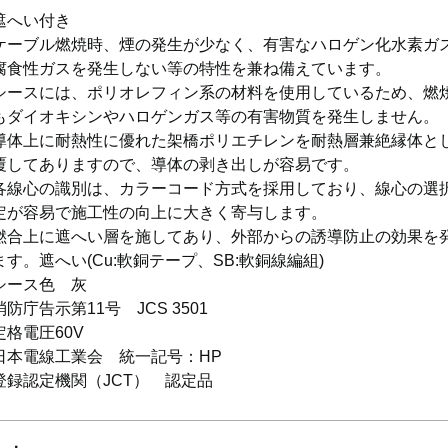
遮へい付き
ケーブル燃焼時、煙の発生が少なく、有害なハロゲン化水素ガ
腐食性ガスを発生しない等の特性を兼ね備えています。
シースには、ポリオレフィン系の材料を使用しているため、燃
もダイオキシンやハロゲンガス等の有害物質を発生しません。
導体上に耐熱性に優れた架橋ポリエチレンを耐熱層兼絶縁体と
覆してありますので、導体の剥き出しが容易です。
各線心の識別は、カラーコード方式を採用しており、線心の選
定が容易で施工性の向上に大きく寄与します。
撚合上に遮へい層を施してあり、外部からの誘導防止の効果を
ます。遮へい(Cu:軟銅テープ、SB:軟銅線編組)
シース色 灰
消防庁告示第11号 JCS 3501
定格電圧60V
日本電線工業会 統一記号：HP
登録認定機関（JCT） 認定品