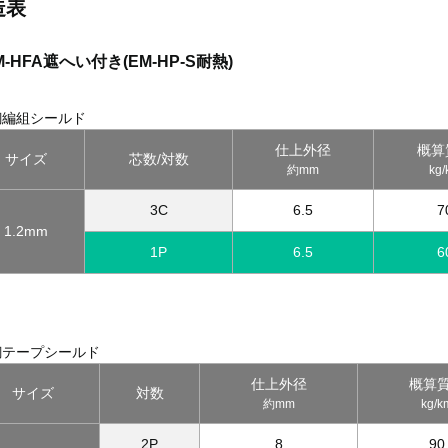
造表
M-HFA遮へい付き(EM-HP-S耐熱)
:銅編組シールド
仕上外径
概算
サイズ
芯数/対数
約mm
kg
3C
6.5
7
1.2mm
1P
6.5
6
:銅テープシールド
仕上外径
概算
サイズ
対数
約mm
kg/k
2P
8
90