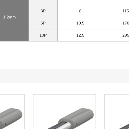
3P
8
11
1.2mm
5P
10.5
17
10P
12.5
29