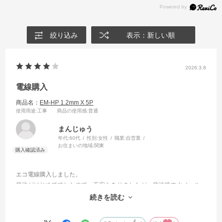
絞り込み
表示：新しい順
2026.3.8
電線購入
商品名：
EM-HP 1.2mm X 5P
使用用途
:工事
商品の使用感
:普通
まんじゅう
年代:
60代
性別:
女性
職業:
自営業
お住まいの地域:
関東
エコ電線購入しました。
発注がはじめてでしたので、不安もありましたが、発注後すぐメール
が届き、発送予定を連絡頂き、安心しました。
続きを読む
次回もお願いしようとおもいます。