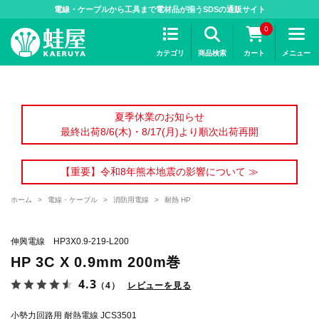
>
電線・ケーブルから工具まで電材品が揃うSDSの通販サイト
0
カテゴリ
商品検索
カート
メニュー
夏季休業のお知らせ
最終出荷8/6(木)・8/17(月)より順次出荷再開
【重要】令和8年熊本地震の影響について ≫
ホーム
>
電線・ケーブル
>
消防用電線
>
耐熱 HP
伸興電線 HP3X0.9-219-L200
HP 3C X 0.9mm 200m巻
4.3
（4）
レビューを見る
小勢力回路用 耐熱電線 JCS3501