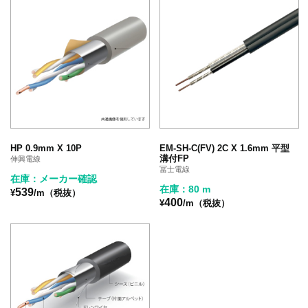
HP 0.9mm X 10P
EM-SH-C(FV) 2C X 1.6mm 平型
溝付FP
伸興電線
冨士電線
在庫：メーカー確認
在庫：80 m
539
¥
/m（税抜）
400
¥
/m（税抜）