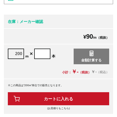
在庫：メーカー確認
90
¥
/m（税抜）
×
m
本
￥-
￥-
（税込）
小計：
（税抜）
※この商品は”200m”単位での販売となります。
カートに入れる
(お見積りもこちら)