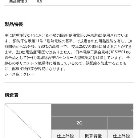
商品属性３
0.9
製品特長
主に防災施設などにおける小勢力回路(使用電圧60V未満)に使用されていま
す。 消防庁告示第11号「耐熱電線の基準」で規定された耐熱性能を有し、加
熱開始から15分後、380℃の高温下で、 交流250Vの電圧に耐えることができ
ます。(注)使用温度/電圧ではありません。 日本電線工業会規格(JCS3501)の
適合品として(一社)電線総合技術センターの型式認定を取得しています。 全
線心のポリエチレン絶縁体に着色しているので、誤配線を防止するととも
に、配線接続作業が容易になります。
シース色：グレー
構造表
心
2C
3
仕上外径
概算質量
仕上外径