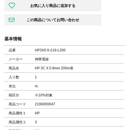
基本情報
品番
HP3X0.9-219-L200
メーカー
伸興電線
商品名
HP 3C X 0.9mm 200m巻
入り数
1
単位
m
税区分
※10%対象
商品コード
2190000047
商品属性１
HP
商品属性２
3