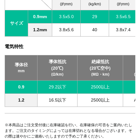
(約mm)
(kg/km)
(約mm)
0.9mm
3.5x5.0
29
3.5x6.5
サイズ
1.2mm
3.8x5.6
40
3.8x7.4
電気特性
導体抵抗
絶縁抵抗
耐
導体径
(20℃)
(20℃空中)
(
mm
(Ω/km)
(MΩ・km)
(V
0.9
29.2以下
2500以上
A
1.2
16.5以下
2500以上
AC
※本商品はご注文受付後に在庫確認を行い、在庫確保の可否をご案内いたし
ます。ご注文のタイミングによっては在庫切れとなる場合がございます。そ
の際は速やかにご連絡いたしますので予めご了承ください。