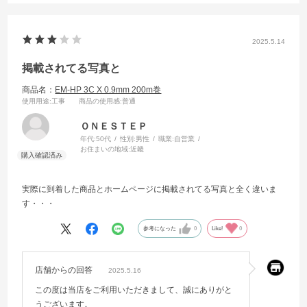
2025.5.14
掲載されてる写真と
商品名：
EM-HP 3C X 0.9mm 200m巻
使用用途
:工事
商品の使用感
:普通
ＯＮＥＳＴＥＰ
年代:
50代
性別:
男性
職業:
自営業
お住まいの地域:
近畿
実際に到着した商品とホームページに掲載されてる写真と全く違いま
す・・・
参考になった
0
Like!
0
店舗からの回答
2025.5.16
この度は当店をご利用いただきまして、誠にありがと
うございます。