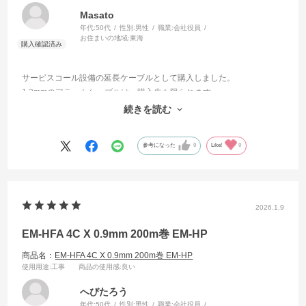
Masato
年代:
50代
性別:
男性
職業:
会社役員
お住まいの地域:
東海
サービスコール設備の延長ケーブルとして購入しました。
1.2mmのアラートケーブルは、購入先も限られます。
今回は、品質がよく安価で迅速に購入する事ができました。
続きを読む
急いで必要だったので、非常に助かりました。
参考になった
0
Like!
0
2026.1.9
EM-HFA 4C X 0.9mm 200m巻 EM-HP
商品名：
EM-HFA 4C X 0.9mm 200m巻 EM-HP
使用用途
:工事
商品の使用感
:良い
へびたろう
年代:
50代
性別:
男性
職業:
会社役員