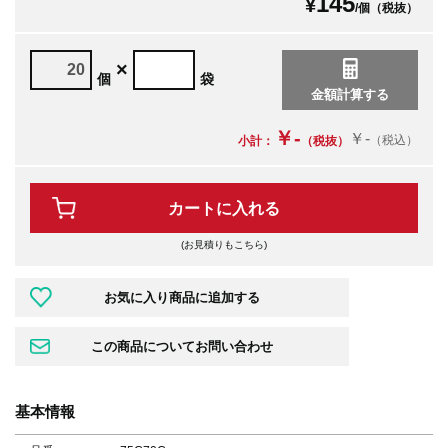
145
¥
/個（税抜）
×
個
袋
￥-
￥-
（税込）
小計：
（税抜）
カートに入れる
(お見積りもこちら)
基本情報