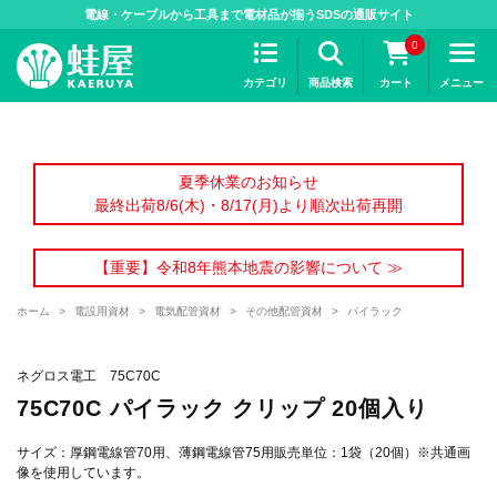
>
電線・ケーブルから工具まで電材品が揃うSDSの通販サイト
0
カテゴリ
商品検索
カート
メニュー
夏季休業のお知らせ
最終出荷8/6(木)・8/17(月)より順次出荷再開
【重要】令和8年熊本地震の影響について ≫
ホーム
>
電設用資材
>
電気配管資材
>
その他配管資材
>
パイラック
ネグロス電工 75C70C
75C70C パイラック クリップ 20個入り
サイズ：厚鋼電線管70用、薄鋼電線管75用販売単位：1袋（20個）※共通画
像を使用しています。