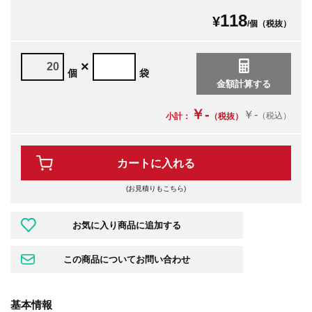
118
¥
/個（税抜）
×
個
袋
￥-
￥-
（税込）
小計：
（税抜）
カートに入れる
(お見積りもこちら)
基本情報