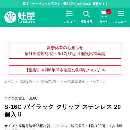
>
電線・ケーブルから工具まで電材品が揃うSDSの通販サイト
0
カテゴリ
商品検索
カート
メニュー
夏季休業のお知らせ
最終出荷8/6(木)・8/17(月)より順次出荷再開
【重要】令和8年熊本地震の影響について ≫
ホーム
>
電設用資材
>
電気配管資材
>
その他配管資材
>
パイラック
ネグロス電工 S16C
S-16C パイラック クリップ ステンレス 20
個入り
サイズ：厚鋼電線管16用材質：ステンレス販売単位：1袋（20個）※共通画