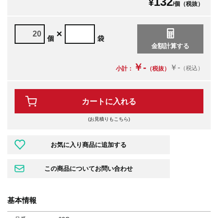
132
¥
/個（税抜）
×
個
袋
￥-
￥-
（税込）
小計：
（税抜）
カートに入れる
(お見積りもこちら)
基本情報