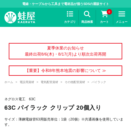
>
電線・ケーブルから工具まで電材品が揃うSDSの通販サイト
0
カテゴリ
商品検索
カート
メニュー
夏季休業のお知らせ
最終出荷8/6(木)・8/17(月)より順次出荷再開
【重要】令和8年熊本地震の影響について ≫
ホーム
>
電設用資材
>
電気配管資材
>
その他配管資材
>
パイラック
ネグロス電工 63C
63C パイラック クリップ 20個入り
サイズ：薄鋼電線管63用販売単位：1袋（20個）※共通画像を使用していま
す。