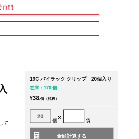
荷再開
19C パイラック クリップ 20個入り
入
在庫：170 個
38
¥
/個（税抜）
×
個
袋
して