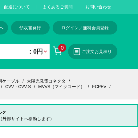
配送について
よくあるご質問
お問い合わせ
へ
領収書発行
ログイン／無料会員登録
0
：0円
ご注文お見積り
用ケーブル
太陽光発電コネクタ
CVV・CVV-S
MVVS（マイクコード）
FCPEV
ルク
（外部サイトへ移動します）