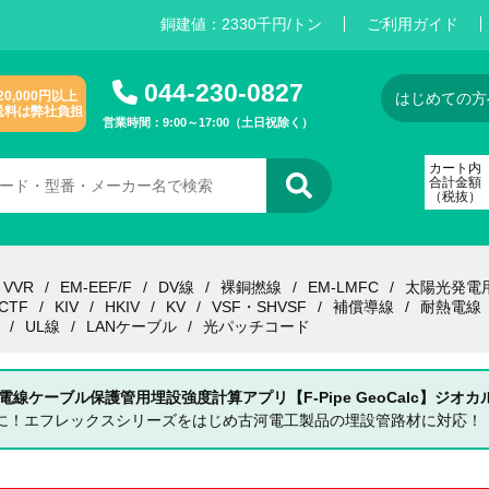
銅建値：
2
3
3
0
千円/トン
ご利用ガイド
044-230-0827
20,000円以上
はじめての方
送料は弊社負担
営業時間：9:00～17:00（土日祝除く）
カート内
合計金額
（税抜）
VVR
EM-EEF/F
DV線
裸銅撚線
EM-LMFC
太陽光発電
CTF
KIV
HKIV
KV
VSF・SHVSF
補償導線
耐熱電線
UL線
LANケーブル
光パッチコード
 電線ケーブル保護管用埋設強度計算アプリ【F-Pipe GeoCalc】ジオカ
単に！エフレックスシリーズをはじめ古河電工製品の埋設管路材に対応！