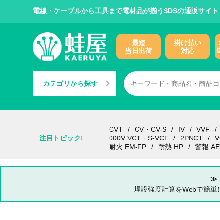
電線・ケーブルから工具まで電材品が揃うSDSの通販サイト
最短
掛け払い
当日出荷
対応
カテゴリから探す
CVT
CV・CV-S
IV
VVF
注目トピック!
600V VCT・S-VCT
2PNCT
V
耐火 EM-FP
耐熱 HP
警報 AE
≫
埋設強度計算をWebで簡