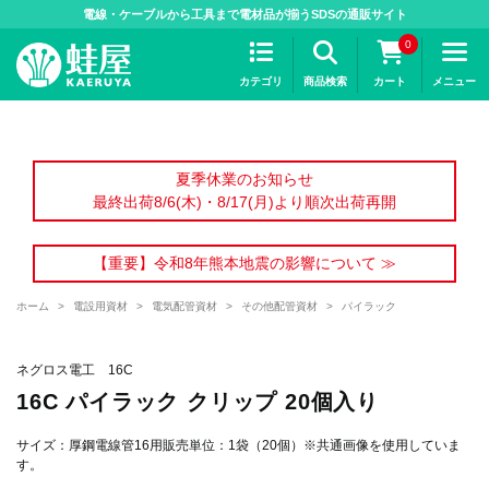
>
電線・ケーブルから工具まで電材品が揃うSDSの通販サイト
0
カテゴリ
商品検索
カート
メニュー
夏季休業のお知らせ
最終出荷8/6(木)・8/17(月)より順次出荷再開
【重要】令和8年熊本地震の影響について ≫
ホーム
>
電設用資材
>
電気配管資材
>
その他配管資材
>
パイラック
ネグロス電工 16C
16C パイラック クリップ 20個入り
サイズ：厚鋼電線管16用販売単位：1袋（20個）※共通画像を使用していま
す。