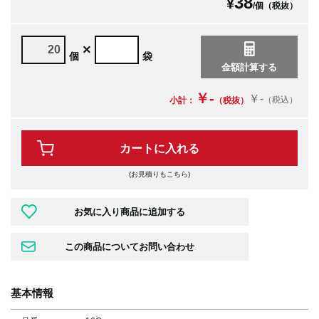
38
¥
/個（税抜）
×
個
袋
￥-
￥-
（税込）
小計：
（税抜）
カートに入れる
(お見積りもこちら)
基本情報