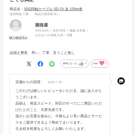
商品名：
50Ω同軸ケーブル 3D-2V 灰 100m巻
使用用途
:工事
商品の使用感
:良い
開発屋
年代:
60代
性別:
男性
職業:
自営業
お住まいの地域:
九州・沖縄
品揃え豊富、早い、丁寧、言うこと無し
参考になった
0
Like!
0
店舗からの回答
2026.7.30
このたびは嬉しいレビューをいただき、誠にありがと
うございます。
品揃え、発送スピード、対応のすべてにご満足いただ
けたとのこと、大変光栄です。
温かいお言葉を励みに、今後もより良い商品とサービ
スをご提供できるよう努めてまいります。
引き続き蛙屋をよろしくお願いいたします。