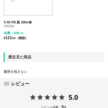
S-5C-FB 黒 100m巻
四国電線
在庫：500 m
121
¥
/m（税抜）
最近見た商品
履歴を残さない
レビュー
5.0
5
レビュー件数：
件