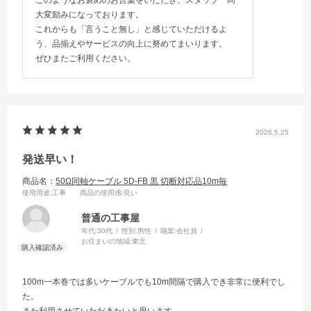
このようなお褒めのお言葉をいただき、スタッフ一同
大変励みになっております。
これからも「言うこと無し」と感じていただけるよ
う、品揃えやサービスの向上に努めてまいります。
ぜひまたご利用ください。
2026.5.25
発送早い！
商品名：
50Ω同軸ケーブル 5D-FB 黒 切断対応品10m毎
使用用途
:工事
商品の使用感
:良い
普通の工事屋
年代:
30代
性別:
男性
職業:
会社員
お住まいの地域:
東北
100m一本巻では多いケーブルでも10m間隔で購入でき非常に便利でし
た。
また利用させていただきたいと思います。