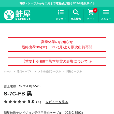
>
電線・ケーブルから工具まで電材品が揃うSDSの通販サイト
0
カテゴリ
商品検索
カート
メニュー
夏季休業のお知らせ
最終出荷8/6(木)・8/17(月)より順次出荷再開
【重要】令和8年熊本地震の影響について ≫
ホーム
>
通信ケーブル
>
メタル通信ケーブル
>
同軸ケーブル
冨士電線 S-7C-FBｸﾛ-523
S-7C-FB 黒
5.0
（5）
レビューを見る
衛星放送テレビジョン受信用同軸ケーブル（JCS C 3502）