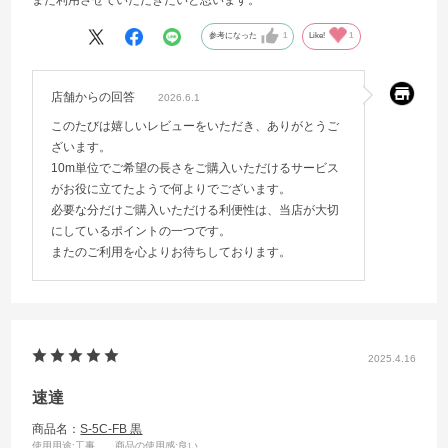
参考になった
1
Like!
1
店舗からの回答
2026.6.1
このたびは嬉しいレビューをいただき、ありがとうご
ざいます。
10m単位でご希望の長さをご購入いただけるサービス
がお役に立てたようで何よりでございます。
必要な分だけご購入いただける利便性は、当店が大切
にしているポイントの一つです。
またのご利用を心よりお待ちしております。
2025.4.16
速達
商品名：
S-5C-FB 黒
使用用途
:工事
商品の使用感
:良い