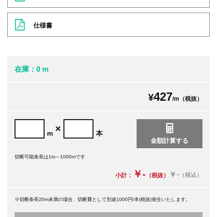
仕様書
在庫：0 m
427
¥
/m（税抜）
×
m
本
切断可能条長は1m～1000mです
￥-
￥-
（税込）
小計：
（税抜）
※切断条長20m未満の場合、切断費として別途1000円/本(税抜)発生いたします。