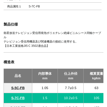
商品属性１
S-7C-FB
製品仕様
衛星放送テレビジョン受信用発泡ポリエチレン絶縁ビニルシース同軸ケーブ
ル
テレビジョン受信用機器及び関連機器の接続に使用する。
【日本工業規格JIS C 3502適合品】
構造表
内部導体
仕上外径
概算質量
品名
mm
mm
kg/km
S-5C-FB
1.05
7.7±0.5
63
S-7C-FB
1.5
10.2±0.5
105