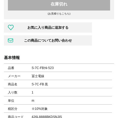
在庫切れ
(お見積りもこちら)
基本情報
品番
S-7C-FBｸﾛ-523
メーカー
冨士電線
商品名
S-7C-FB 黒
入り数
1
単位
m
税区分
※10%対象
商品コード
426L8888BKDSNJIS