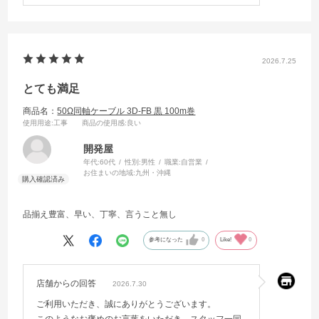
2026.7.25
とても満足
商品名：
50Ω同軸ケーブル 3D-FB 黒 100m巻
使用用途
:工事
商品の使用感
:良い
開発屋
年代:
60代
性別:
男性
職業:
自営業
お住まいの地域:
九州・沖縄
品揃え豊富、早い、丁寧、言うこと無し
参考になった
0
Like!
0
店舗からの回答
2026.7.30
ご利用いただき、誠にありがとうございます。