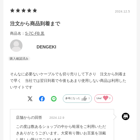
2024.12.5
注文から商品到着まで
商品名：
S-7C-FB 黒
DENGEKI
そんなに必要ないケーブルでも切り売りして下さり 注文から到着ま
で早く 当社では翌日到着で今後もあまり使用しない商品は利用した
いサイトです
参考になった
1
Like!
0
店舗からの回答
2024.12.9
この度は数あるショップの中から蛙屋をご利用いただ
きありがとうございます。大変有り難いお言葉を頂戴
し嬉しい限りでございます。