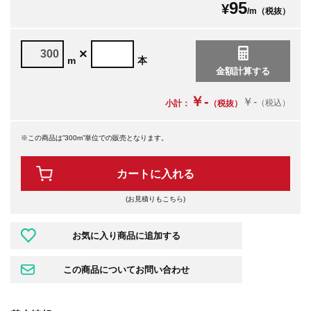
95
¥
/m（税抜）
×
m
本
￥-
￥-
（税込）
小計：
（税抜）
※この商品は”300m”単位での販売となります。
カートに入れる
(お見積りもこちら)