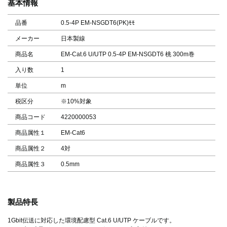
基本情報
品番
0.5-4P EM-NSGDT6(PK)ﾓﾓ
メーカー
日本製線
商品名
EM-Cat.6 U/UTP 0.5-4P EM-NSGDT6 桃 300m巻
入り数
1
単位
m
税区分
※10%対象
商品コード
4220000053
商品属性１
EM-Cat6
商品属性２
4対
商品属性３
0.5mm
製品特長
1Gbit伝送に対応した環境配慮型 Cat.6 U/UTP ケーブルです。