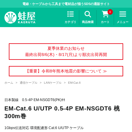
>
電線・ケーブルから工具まで電材品が揃うSDSの通販サイト
0
カテゴリ
商品検索
カート
メニュー
夏季休業のお知らせ
最終出荷8/6(木)・8/17(月)より順次出荷再開
【重要】令和8年熊本地震の影響について ≫
ホーム
>
通信ケーブル
>
LANケーブル
>
EM-Cat.6
日本製線 0.5-4P EM-NSGDT6(PK)ﾓﾓ
EM-Cat.6 U/UTP 0.5-4P EM-NSGDT6 桃
300m巻
1Gbps伝送対応 環境配慮形 Cat.6 U/UTP ケーブル