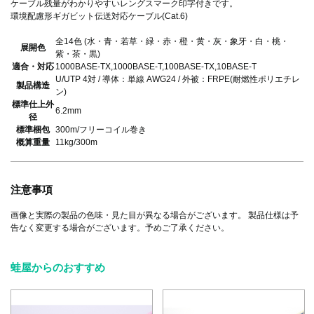
ケーブル残量がわかりやすいレングスマーク印字付きです。
環境配慮形ギガビット伝送対応ケーブル(Cat.6)
全14色 (水・青・若草・緑・赤・橙・黄・灰・象牙・白・桃・
展開色
紫・茶・黒)
適合・対応
1000BASE-TX,1000BASE-T,100BASE-TX,10BASE-T
U/UTP 4対 / 導体：単線 AWG24 / 外被：FRPE(耐燃性ポリエチレ
製品構造
ン)
標準仕上外
6.2mm
径
標準梱包
300m/フリーコイル巻き
概算重量
11kg/300m
注意事項
画像と実際の製品の色味・見た目が異なる場合がございます。 製品仕様は予
告なく変更する場合がございます。予めご了承ください。
蛙屋からのおすすめ