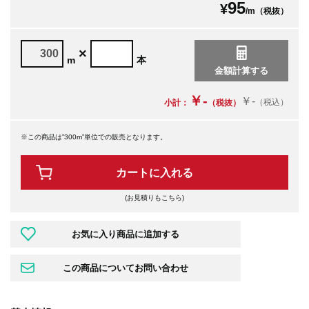
95
¥
/m（税抜）
×
m
本
￥-
￥-
（税込）
小計：
（税抜）
※この商品は”300m”単位での販売となります。
カートに入れる
(お見積りもこちら)