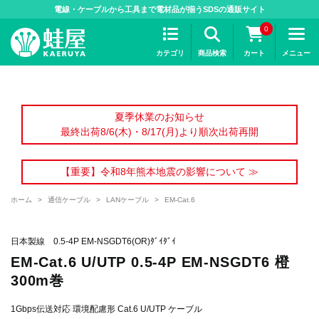
>
電線・ケーブルから工具まで電材品が揃うSDSの通販サイト
0
カテゴリ
商品検索
カート
メニュー
夏季休業のお知らせ
最終出荷8/6(木)・8/17(月)より順次出荷再開
【重要】令和8年熊本地震の影響について ≫
ホーム
>
通信ケーブル
>
LANケーブル
>
EM-Cat.6
日本製線 0.5-4P EM-NSGDT6(OR)ﾀﾞｲﾀﾞｲ
EM-Cat.6 U/UTP 0.5-4P EM-NSGDT6 橙
300m巻
1Gbps伝送対応 環境配慮形 Cat.6 U/UTP ケーブル