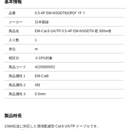
基本情報
品番
0.5-4P EM-NSGDT6(OR)ﾀﾞｲﾀﾞｲ
メーカー
日本製線
商品名
EM-Cat.6 U/UTP 0.5-4P EM-NSGDT6 橙 300m巻
入り数
1
単位
m
税区分
※10%対象
商品コード
4220000052
商品属性１
EM-Cat6
商品属性２
4対
商品属性３
0.5mm
製品特長
1Gbit伝送に対応した環境配慮型 Cat.6 U/UTP ケーブルです。