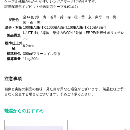
ケーブル残量がわかりやすいレングスマーク印字付きです。
環境配慮形ギガビット伝送対応ケーブル(Cat.6)
全14色 (水・青・若草・緑・赤・橙・黄・灰・象牙・白・桃・
展開色
紫・茶・黒)
適合・対応
1000BASE-TX,1000BASE-T,100BASE-TX,10BASE-T
U/UTP 4対 / 導体：単線 AWG24 / 外被：FRPE(耐燃性ポリエチレ
製品構造
ン)
標準仕上外
6.2mm
径
標準梱包
300m/フリーコイル巻き
概算重量
11kg/300m
注意事項
画像と実際の製品の色味・見た目が異なる場合がございます。 製品仕様は予
告なく変更する場合がございます。予めご了承ください。
蛙屋からのおすすめ