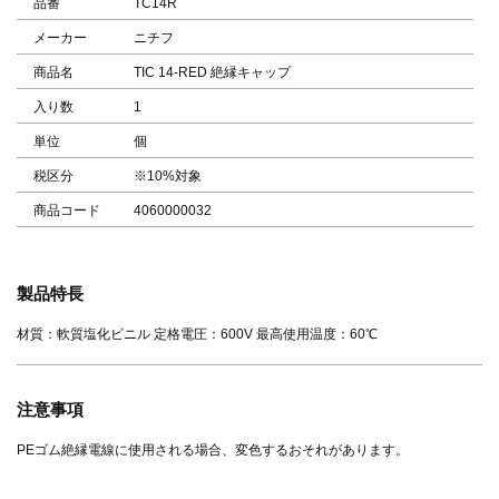
品番
TC14R
メーカー
ニチフ
商品名
TIC 14-RED 絶縁キャップ
入り数
1
単位
個
税区分
※10%対象
商品コード
4060000032
製品特長
材質：軟質塩化ビニル 定格電圧：600V 最高使用温度：60℃
注意事項
PEゴム絶縁電線に使用される場合、変色するおそれがあります。