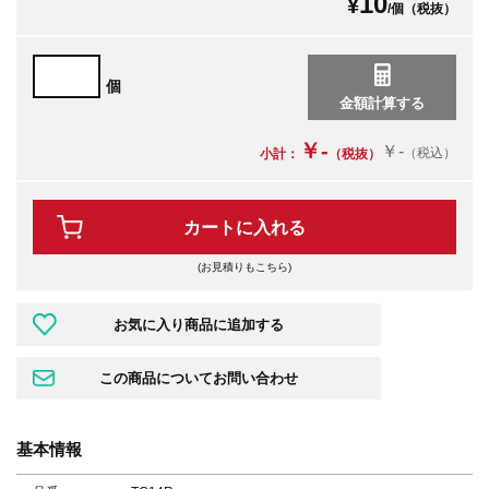
10
¥
/個（税抜）
個
￥-
￥-
（税込）
小計：
（税抜）
カートに入れる
(お見積りもこちら)
基本情報