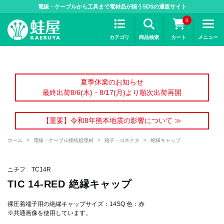
>
電線・ケーブルから工具まで電材品が揃うSDSの通販サイト
0
カテゴリ
商品検索
カート
メニュー
夏季休業のお知らせ
最終出荷8/6(木)・8/17(月)より順次出荷再開
【重要】令和8年熊本地震の影響について ≫
ホーム
>
電線・ケーブル接続処理材
>
端子・コネクタ
>
絶縁キャップ
ニチフ TC14R
TIC 14-RED 絶縁キャップ
裸圧着端子用の絶縁キャップサイズ：14SQ 色：赤
※共通画像を使用しています。