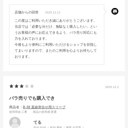
店舗からの回答
2025.12.11
この度はご利用いただき誠にありがとうございます。
当店では「必要な分だけ、無駄なく購入したい」とい
うお客様の声にお応えできるよう、バラ売り対応にも
力を入れております。
今後もより便利にご利用いただけるショップを目指し
てまいりますので、またのご利用を心よりお待ちして
おります。
2025.12.2
バラ売りでも購入でき
商品名：
B-38 直線突合せ用スリーブ
使用用途
:工事
商品の使用感
:普通
てる
年代:
60代
性別:
男性
職業:
自営業