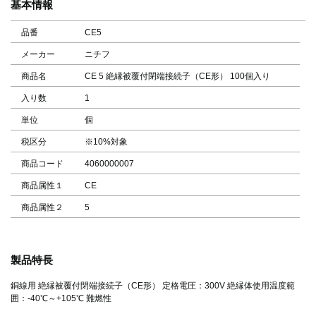
基本情報
品番
CE5
メーカー
ニチフ
商品名
CE 5 絶縁被覆付閉端接続子（CE形） 100個入り
入り数
1
単位
個
税区分
※10%対象
商品コード
4060000007
商品属性１
CE
商品属性２
5
製品特長
銅線用 絶縁被覆付閉端接続子（CE形） 定格電圧：300V 絶縁体使用温度範
囲：-40℃～+105℃ 難燃性