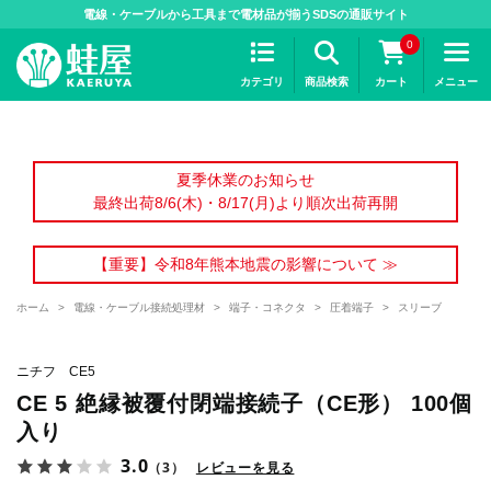
>
電線・ケーブルから工具まで電材品が揃うSDSの通販サイト
0
カテゴリ
商品検索
カート
メニュー
夏季休業のお知らせ
最終出荷8/6(木)・8/17(月)より順次出荷再開
【重要】令和8年熊本地震の影響について ≫
ホーム
>
電線・ケーブル接続処理材
>
端子・コネクタ
>
圧着端子
>
スリーブ
ニチフ CE5
CE 5 絶縁被覆付閉端接続子（CE形） 100個
入り
3.0
（3）
レビューを見る