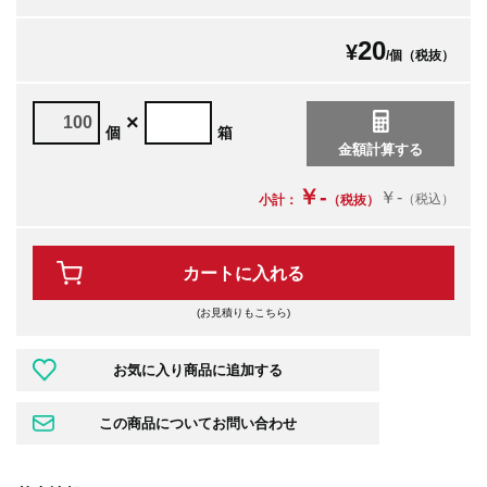
20
¥
/個（税抜）
×
個
箱
￥-
￥-
（税込）
小計：
（税抜）
カートに入れる
(お見積りもこちら)