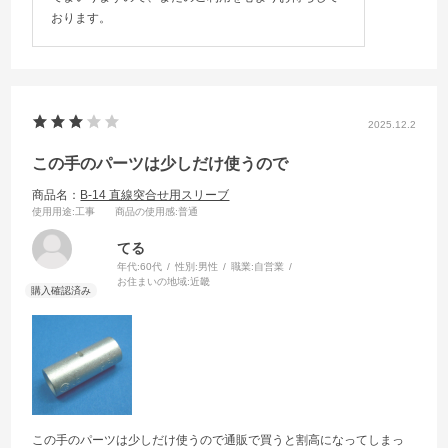
おります。
2025.12.2
この手のパーツは少しだけ使うので
商品名：
B-14 直線突合せ用スリーブ
使用用途
:工事
商品の使用感
:普通
てる
年代:
60代
性別:
男性
職業:
自営業
お住まいの地域:
近畿
この手のパーツは少しだけ使うので通販で買うと割高になってしまっ