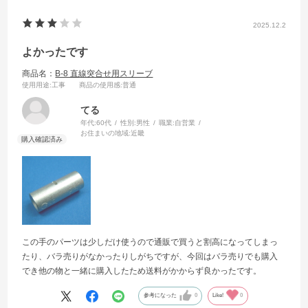
2025.12.2
よかったです
商品名：
B-8 直線突合せ用スリーブ
使用用途
:工事
商品の使用感
:普通
てる
年代:
60代
性別:
男性
職業:
自営業
お住まいの地域:
近畿
この手のパーツは少しだけ使うので通販で買うと割高になってしまっ
たり、バラ売りがなかったりしがちですが、今回はバラ売りでも購入
でき他の物と一緒に購入したため送料がかからず良かったです。
参考になった
0
Like!
0