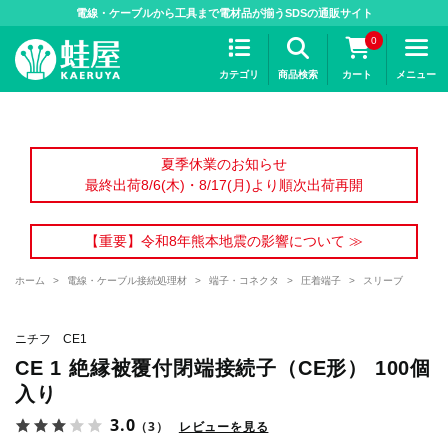
>
電線・ケーブルから工具まで電材品が揃うSDSの通販サイト
0
カテゴリ
商品検索
カート
メニュー
夏季休業のお知らせ
最終出荷8/6(木)・8/17(月)より順次出荷再開
【重要】令和8年熊本地震の影響について ≫
ホーム
>
電線・ケーブル接続処理材
>
端子・コネクタ
>
圧着端子
>
スリーブ
ニチフ CE1
CE 1 絶縁被覆付閉端接続子（CE形） 100個
入り
3.0
（3）
レビューを見る