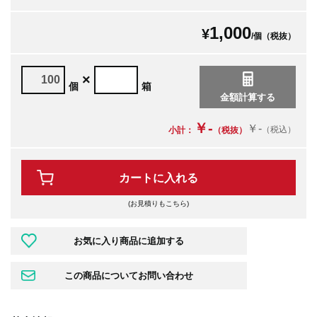
1,000
¥
/個（税抜）
×
個
箱
￥-
￥-
（税込）
小計：
（税抜）
カートに入れる
(お見積りもこちら)