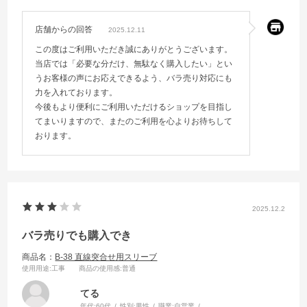
店舗からの回答
2025.12.11
この度はご利用いただき誠にありがとうございます。
当店では「必要な分だけ、無駄なく購入したい」とい
うお客様の声にお応えできるよう、バラ売り対応にも
力を入れております。
今後もより便利にご利用いただけるショップを目指し
てまいりますので、またのご利用を心よりお待ちして
おります。
2025.12.2
バラ売りでも購入でき
商品名：
B-38 直線突合せ用スリーブ
使用用途
:工事
商品の使用感
:普通
てる
年代:
60代
性別:
男性
職業:
自営業