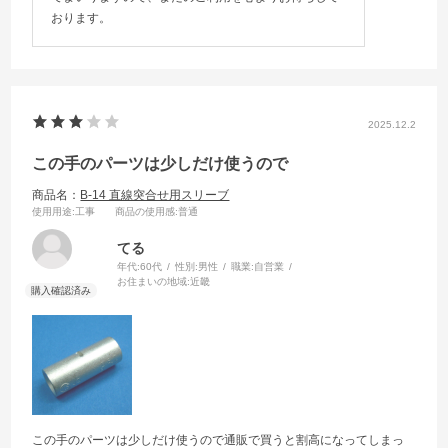
おります。
2025.12.2
この手のパーツは少しだけ使うので
商品名：
B-14 直線突合せ用スリーブ
使用用途
:工事
商品の使用感
:普通
てる
年代:
60代
性別:
男性
職業:
自営業
お住まいの地域:
近畿
この手のパーツは少しだけ使うので通販で買うと割高になってしまっ