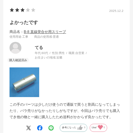
2025.12.2
よかったです
商品名：
B-8 直線突合せ用スリーブ
使用用途
:工事
商品の使用感
:普通
てる
年代:
60代
性別:
男性
職業:
自営業
お住まいの地域:
近畿
この手のパーツは少しだけ使うので通販で買うと割高になってしまっ
たり、バラ売りがなかったりしがちですが、今回はバラ売りでも購入
でき他の物と一緒に購入したため送料がかからず良かったです。
参考になった
0
Like!
0