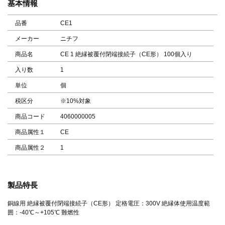
基本情報
品番
CE1
メーカー
ニチフ
商品名
CE 1 絶縁被覆付閉端接続子（CE形） 100個入り
入り数
1
単位
個
税区分
※10%対象
商品コード
4060000005
商品属性１
CE
商品属性２
1
製品特長
銅線用 絶縁被覆付閉端接続子（CE形） 定格電圧：300V 絶縁体使用温度範
囲：-40℃～+105℃ 難燃性