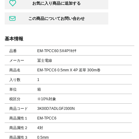
基本情報
品番
EM-TPCC60.5X4Pﾜｶｸｻ
メーカー
冨士電線
商品名
EM-TPCC6 0.5mm X 4P 若草 300m巻
入り数
1
単位
箱
税区分
※10%対象
商品コード
3K00D7ADLGFJ300N
商品属性１
EM-TPCC6
商品属性２
4対
商品属性３
0.5mm