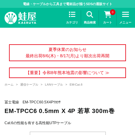
>
電線・ケーブルから工具まで電材品が揃うSDSの通販サイト
0
カテゴリ
商品検索
カート
メニュー
夏季休業のお知らせ
最終出荷8/6(木)・8/17(月)より順次出荷再開
【重要】令和8年熊本地震の影響について ≫
ホーム
>
通信ケーブル
>
LANケーブル
>
EM-Cat.6
冨士電線 EM-TPCC60.5X4Pﾜｶｸｻ
EM-TPCC6 0.5mm X 4P 若草 300m巻
Cat.6の性能を有する高性能UTPケーブル