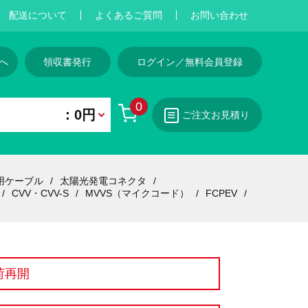
配送について
よくあるご質問
お問い合わせ
へ
領収書発行
ログイン／無料会員登録
0
：0円
ご注文お見積り
用ケーブル
太陽光発電コネクタ
CVV・CVV-S
MVVS（マイクコード）
FCPEV
荷再開