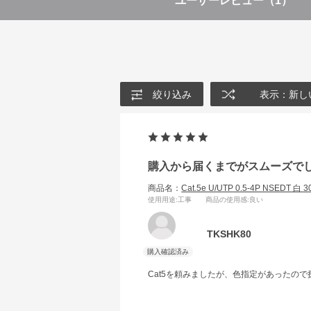
ユーザーレビュー
（1）
絞り込み
表示：新し
購入から届くまでがスムーズで
商品名：
Cat.5e U/UTP 0.5-4P NSEDT 白 
使用用途
:工事
商品の使用感
:良い
TKSHK80
Cat5を頼みましたが、色指定があったの