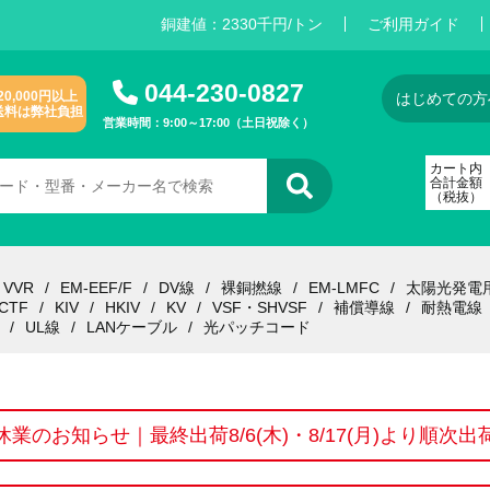
銅建値：
2
3
3
0
千円/トン
ご利用ガイド
044-230-0827
20,000円以上
はじめての方
送料は弊社負担
営業時間：9:00～17:00（土日祝除く）
カート内
合計金額
（税抜）
VVR
EM-EEF/F
DV線
裸銅撚線
EM-LMFC
太陽光発電
CTF
KIV
HKIV
KV
VSF・SHVSF
補償導線
耐熱電線
UL線
LANケーブル
光パッチコード
休業のお知らせ｜最終出荷8/6(木)・8/17(月)より順次出