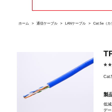
ホーム
>
通信ケーブル
>
LANケーブル
>
Cat.5e（
T
Ca
製
低減
デー