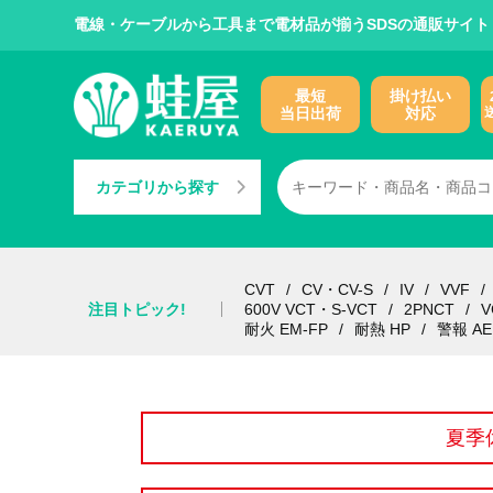
電線・ケーブルから工具まで電材品が揃うSDSの通販サイト
最短
掛け払い
当日出荷
対応
カテゴリから探す
CVT
CV・CV-S
IV
VVF
注目トピック!
600V VCT・S-VCT
2PNCT
V
耐火 EM-FP
耐熱 HP
警報 AE
夏季