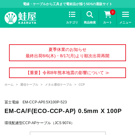
>
電線・ケーブルから工具まで電材品が揃うSDSの通販サイト
0
カテゴリ
商品検索
カート
メニュー
夏季休業のお知らせ
最終出荷8/6(木)・8/17(月)より順次出荷再開
【重要】令和8年熊本地震の影響について ≫
ホーム
>
通信ケーブル
>
メタル通信ケーブル
>
CCP
冨士電線 EM-CCP-AP0.5X100P-523
EM-CA/F(ECO-CCP-AP) 0.5mm X 100P
環境配慮型CCP-APケーブル（JCS 9074）