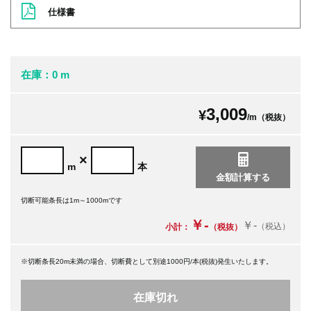
仕様書
在庫：0 m
3,009
¥
/m（税抜）
×
m
本
切断可能条長は1m～1000mです
￥-
￥-
（税込）
小計：
（税抜）
※切断条長20m未満の場合、切断費として別途1000円/本(税抜)発生いたします。
在庫切れ