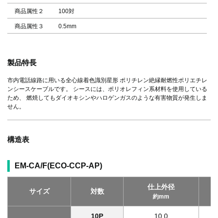
商品属性２
100対
商品属性３
0.5mm
製品特長
市内電話線路に用いる全心線着色識別星形 ポリチレン絶縁耐燃性ポリエチレ
ンシースケーブルです。 シースには、ポリオレフィン系材料を使用している
ため、 燃焼してもダイオキシンやハロゲンガスのような有害物質が発生しま
せん。
構造表
EM-CA/F(ECO-CCP-AP)
仕上外径
サイズ
対数
約mm
10P
10.0