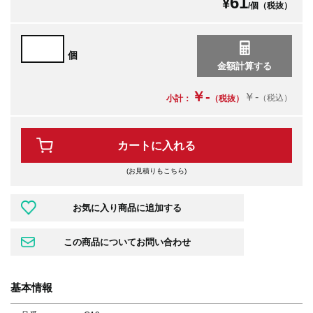
61
¥
/個（税抜）
個
￥-
￥-
（税込）
小計：
（税抜）
カートに入れる
(お見積りもこちら)
基本情報