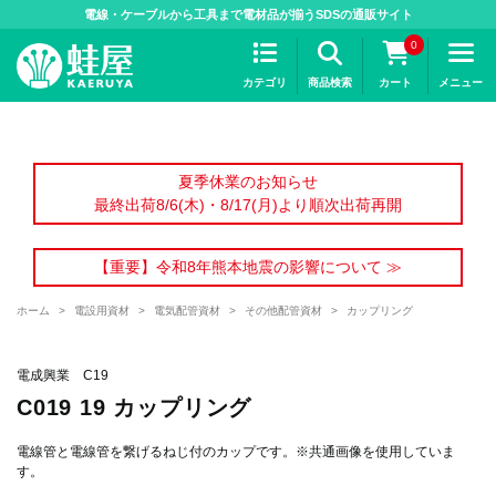
>
電線・ケーブルから工具まで電材品が揃うSDSの通販サイト
0
カテゴリ
商品検索
カート
メニュー
夏季休業のお知らせ
最終出荷8/6(木)・8/17(月)より順次出荷再開
【重要】令和8年熊本地震の影響について ≫
ホーム
>
電設用資材
>
電気配管資材
>
その他配管資材
>
カップリング
電成興業 C19
C019 19 カップリング
電線管と電線管を繋げるねじ付のカップです。※共通画像を使用していま
す。