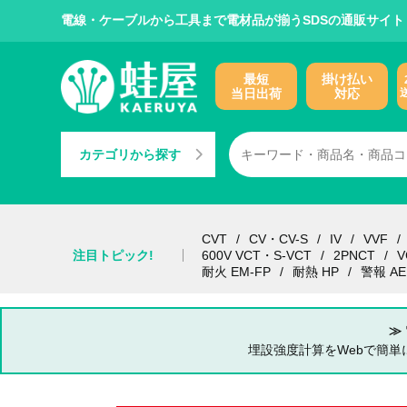
電線・ケーブルから工具まで電材品が揃うSDSの通販サイト
最短
掛け払い
当日出荷
対応
カテゴリから探す
CVT
CV・CV-S
IV
VVF
注目トピック!
600V VCT・S-VCT
2PNCT
V
耐火 EM-FP
耐熱 HP
警報 AE
≫
埋設強度計算をWebで簡