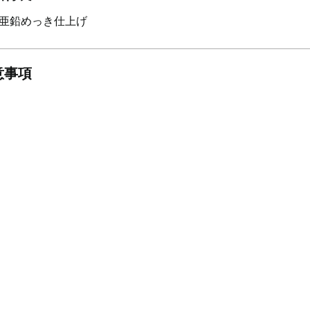
亜鉛めっき仕上げ
意事項