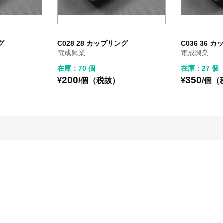
グ
C028 28 カップリング
C036 36 
電成興業
電成興業
在庫：70 個
在庫：27 個
200
350
¥
/個（税抜）
¥
/個（