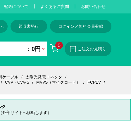
配送について
よくあるご質問
お問い合わせ
へ
領収書発行
ログイン／無料会員登録
0
：0円
ご注文お見積り
用ケーブル
太陽光発電コネクタ
CVV・CVV-S
MVVS（マイクコード）
FCPEV
ルク
（外部サイトへ移動します）