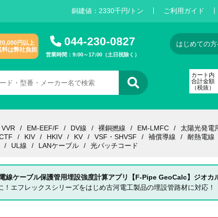
銅建値：
2
3
3
0
千円/トン
ご利用ガイド
044-230-0827
20,000円以上
はじめての方
送料は弊社負担
営業時間：9:00～17:00（土日祝除く）
カート内
合計金額
（税抜）
VVR
EM-EEF/F
DV線
裸銅撚線
EM-LMFC
太陽光発電
CTF
KIV
HKIV
KV
VSF・SHVSF
補償導線
耐熱電線
UL線
LANケーブル
光パッチコード
 電線ケーブル保護管用埋設強度計算アプリ【F-Pipe GeoCalc】ジオカ
単に！エフレックスシリーズをはじめ古河電工製品の埋設管路材に対応！