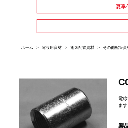
夏季
ホーム
>
電設用資材
>
電気配管資材
>
その他配管資
C
電線
ます
製