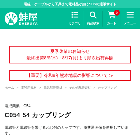
>
電線・ケーブルから工具まで電材品が揃うSDSの通販サイト
0
カテゴリ
商品検索
カート
メニュー
夏季休業のお知らせ
最終出荷8/6(木)・8/17(月)より順次出荷再開
【重要】令和8年熊本地震の影響について ≫
ホーム
>
電設用資材
>
電気配管資材
>
その他配管資材
>
カップリング
電成興業 C54
C054 54 カップリング
電線管と電線管を繋げるねじ付のカップです。※共通画像を使用していま
す。