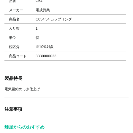
品番
C54
メーカー
電成興業
商品名
C054 54 カップリング
入り数
1
単位
個
税区分
※10%対象
商品コード
3330000023
製品特長
電気亜鉛めっき仕上げ
注意事項
蛙屋からのおすすめ