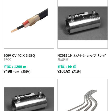
600V CV 4C X 3.5SQ
NC019 19 ネジナシ カップリング
SFCC
電成興業
在庫：1200 m
在庫：99 個
499
101
¥
～/m（税抜）
¥
/個（税抜）