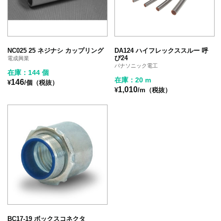
NC025 25 ネジナシ カップリング
DA124 ハイフレックススルー 呼
び24
電成興業
パナソニック電工
在庫：144 個
在庫：20 m
146
¥
/個（税抜）
1,010
¥
/m（税抜）
BC17-19 ボックスコネクタ