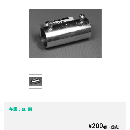
在庫：68 個
200
¥
/個（税抜）