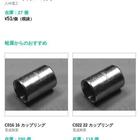
八州電工
在庫：27 個
51
¥
/個（税抜）
蛙屋からのおすすめ
C016 16 カップリング
C022 22 カップリング
電成興業
電成興業
在庫：290 個
在庫：118 個