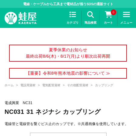
>
電線・ケーブルから工具まで電材品が揃うSDSの通販サイト
0
カテゴリ
商品検索
カート
メニュー
夏季休業のお知らせ
最終出荷8/6(木)・8/17(月)より順次出荷再開
【重要】令和8年熊本地震の影響について ≫
ホーム
>
電設用資材
>
電気配管資材
>
その他配管資材
>
カップリング
電成興業 NC31
NC031 31 ネジナシ カップリング
電線管と電線管を繋ぐビス止のカップです。※共通画像を使用しています。