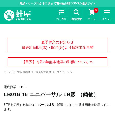
>
電線・ケーブルから工具まで電材品が揃うSDSの通販サイト
0
カテゴリ
商品検索
カート
メニュー
夏季休業のお知らせ
最終出荷8/6(木)・8/17(月)より順次出荷再開
【重要】令和8年熊本地震の影響について ≫
ホーム
>
電設用資材
>
電気配管資材
>
ユニバーサル
電成興業 LB16
LB016 16 ユニバーサル LB形 （鋳物）
配管を接続する為のユニバーサルLB（背蓋）です。※共通画像を使用してい
ます。