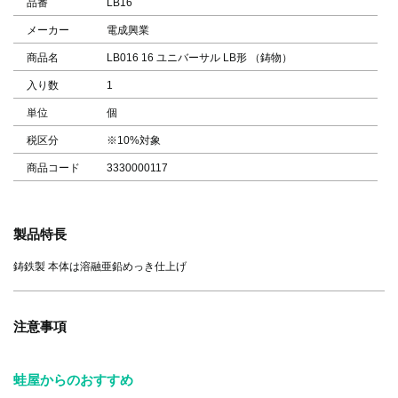
品番
LB16
メーカー
電成興業
商品名
LB016 16 ユニバーサル LB形 （鋳物）
入り数
1
単位
個
税区分
※10%対象
商品コード
3330000117
製品特長
鋳鉄製 本体は溶融亜鉛めっき仕上げ
注意事項
蛙屋からのおすすめ