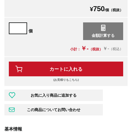
750
¥
/個（税抜）
個
￥-
￥-
（税込）
小計：
（税抜）
カートに入れる
(お見積りもこちら)
基本情報