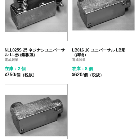
NLL025S 25 ネジナシユニバーサ
LB016 16 ユニバーサル LB形
ル LL形 (鋼板製)
（鋳物）
電成興業
電成興業
在庫：2 個
在庫：8 個
750
620
¥
/個（税抜）
¥
/個（税抜）