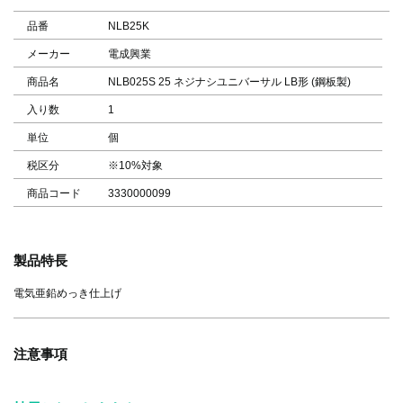
品番
NLB25K
メーカー
電成興業
商品名
NLB025S 25 ネジナシユニバーサル LB形 (鋼板製)
入り数
1
単位
個
税区分
※10%対象
商品コード
3330000099
製品特長
電気亜鉛めっき仕上げ
注意事項