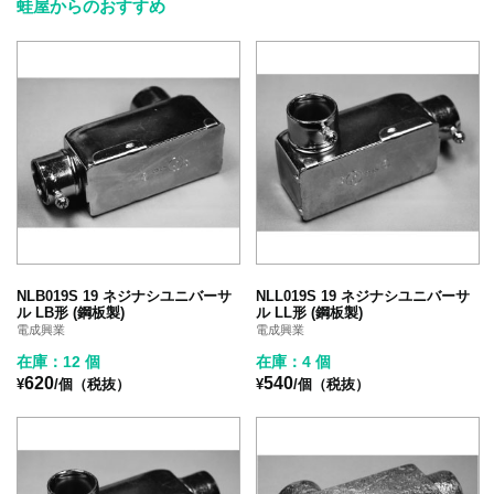
蛙屋からのおすすめ
NLB019S 19 ネジナシユニバーサ
NLL019S 19 ネジナシユニバーサ
ル LB形 (鋼板製)
ル LL形 (鋼板製)
電成興業
電成興業
在庫：12 個
在庫：4 個
620
540
¥
/個（税抜）
¥
/個（税抜）