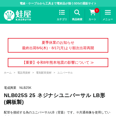
>
電線・ケーブルから工具まで電材品が揃うSDSの通販サイト
0
カテゴリ
商品検索
カート
メニュー
夏季休業のお知らせ
最終出荷8/6(木)・8/17(月)より順次出荷再開
【重要】令和8年熊本地震の影響について ≫
ホーム
>
電設用資材
>
電気配管資材
>
ユニバーサル
電成興業 NLB25K
NLB025S 25 ネジナシユニバーサル LB形
(鋼板製)
配管を接続する為のユニバーサルLB（背蓋）です。※共通画像を使用してい